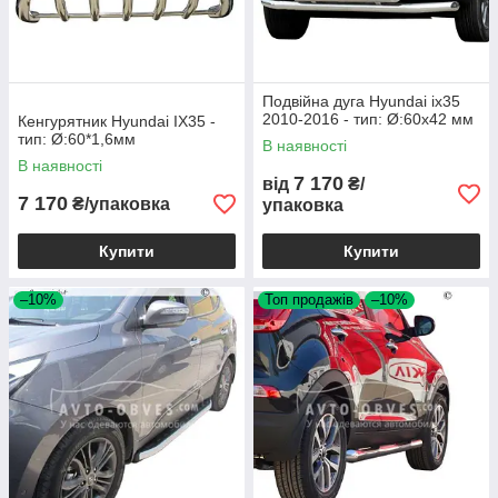
Подвійна дуга Hyundai ix35
2010-2016 - тип: Ø:60х42 мм
Кенгурятник Hyundai IX35 -
тип: Ø:60*1,6мм
В наявності
В наявності
7 170
від
₴/
7 170
₴/упаковка
упаковка
Купити
Купити
–10%
Топ продажів
–10%