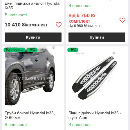
Бічні підніжки аналог Hyundai
В наявності
IX35
В наявності
6 750
від
₴/
комплект
10 410
₴/комплект
від 6 960 ₴/комплект
Купити
Купити
Туреччина
–5%
–5%
Труби бокові Hyundai ix35,
Бічні підніжки Hyundai ix35 -
Ø:60 мм
style: Atom
В наявності
В наявності