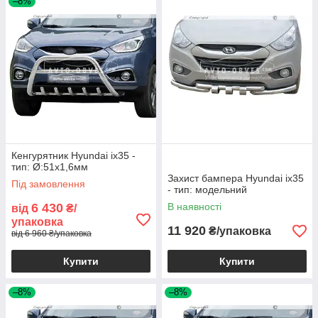
–8%
Кенгурятник Hyundai ix35 -
тип: Ø:51х1,6мм
Захист бампера Hyundai ix35
Під замовлення
- тип: модельний
6 430
В наявності
від
₴/
упаковка
11 920
₴/упаковка
від 6 960 ₴/упаковка
Купити
Купити
–8%
–8%