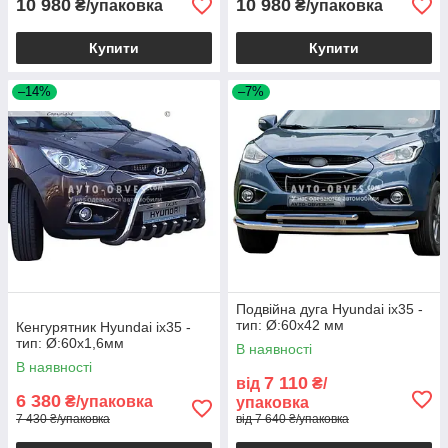
10 980
10 980
₴/упаковка
₴/упаковка
Купити
Купити
–14%
–7%
Подвійна дуга Hyundai ix35 -
тип: Ø:60х42 мм
Кенгурятник Hyundai ix35 -
тип: Ø:60х1,6мм
В наявності
В наявності
7 110
від
₴/
6 380
₴/упаковка
упаковка
7 430 ₴/упаковка
від 7 640 ₴/упаковка