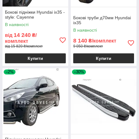
Бокові підніжки Hyundai ix35 -
style: Cayenne
Бокові труби д70мм Hyundai
ix35
В наявності
В наявності
14 240
від
₴/
8 140
₴/комплект
комплект
від 15 820 ₴/комплект
9 050 ₴/комплект
Купити
Купити
–2%
–30%