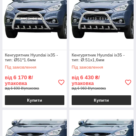
Кенгурятник Hyundai ix35 -
Кенгурятник Hyundai ix35 -
тип: Ø51*1.6мм
тип: Ø:51х1,6мм
Під замовлення
Під замовлення
6 170
6 430
від
₴/
від
₴/
упаковка
упаковка
від 6 690 ₴/упаковка
від 6 960 ₴/упаковка
Купити
Купити