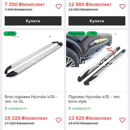
7 250
12 680
₴/комплект
₴/комплект
7 640 ₴/комплект
13 350 ₴/комплект
Купити
Купити
–12%
Новинка
–7%
Бічні підніжки Hyundai ix35 -
Підніжки Hyundai ix35 - тип:
тип: пк GL
bmw style
В наявності
В наявності
15 220
13 620
₴/комплект
₴/комплект
17 320 ₴/комплект
14 670 ₴/комплект