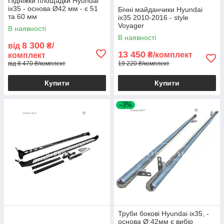
Підніжки площадки Hyundai
ix35 - основа Ø42 мм - є 51
Бічні майданчики Hyundai
та 60 мм
ix35 2010-2016 - style
Voyager
В наявності
В наявності
8 300
від
₴/
13 450
₴/комплект
комплект
від 8 470 ₴/комплект
19 220 ₴/комплект
Купити
Купити
–3%
Труби бокові Hyundai ix35, -
основа Ø:42мм є вибір