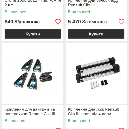
Clio III 2005-2012 - тип: компл
Кріплення для велосипеду
2 шт
Renault Clio III
В наявності
В наявності
840
5 470
₴/упаковка
₴/комплект
Купити
Купити
Кріплення для вантажів на
Кріплення для лиж Renault
поперечини Renault Clio III
Clio III - тип: під 4 пари
В наявності
В наявності