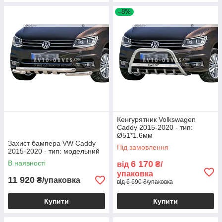
–8%
Кенгурятник Volkswagen
Caddy 2015-2020 - тип:
Ø51*1.6мм
Захист бампера VW Caddy
Під замовлення
2015-2020 - тип: модельний
В наявності
6 170
від
₴/
упаковка
11 920
₴/упаковка
від 6 690 ₴/упаковка
Купити
Купити