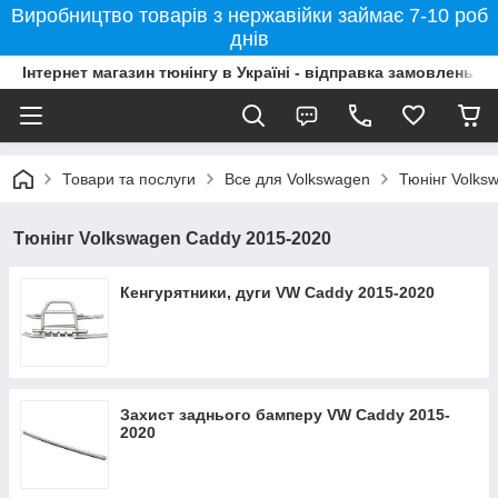
Виробництво товарів з нержавійки займає 7-10 роб
днів
Інтернет магазин тюнінгу в Україні - відправка замовлень б
Товари та послуги
Все для Volkswagen
Тюнінг Volks
Тюнінг Volkswagen Caddy 2015-2020
Кенгурятники, дуги VW Caddy 2015-2020
Захист заднього бамперу VW Caddy 2015-
2020