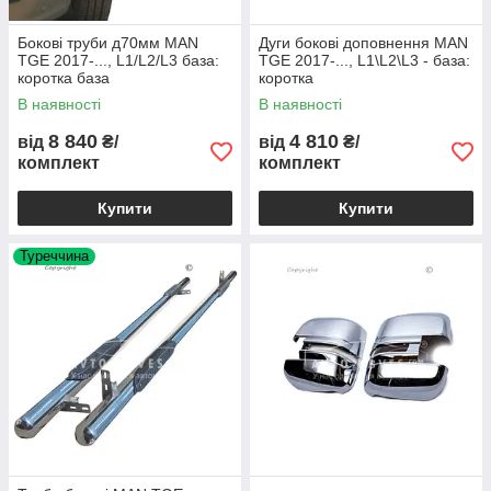
Бокові труби д70мм MAN
Дуги бокові доповнення MAN
TGE 2017-..., L1/L2/L3 база:
TGE 2017-..., L1\L2\L3 - база:
коротка база
коротка
В наявності
В наявності
8 840
4 810
від
₴/
від
₴/
комплект
комплект
Купити
Купити
Туреччина