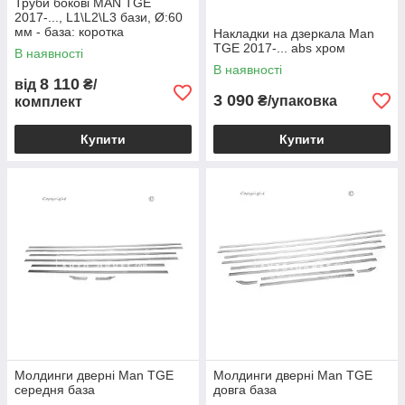
Труби бокові MAN TGE
2017-..., L1\L2\L3 бази, Ø:60
мм - база: коротка
Накладки на дзеркала Man
TGE 2017-... abs хром
В наявності
В наявності
8 110
від
₴/
3 090
₴/упаковка
комплект
Купити
Купити
Молдинги дверні Man TGE
Молдинги дверні Man TGE
середня база
довга база