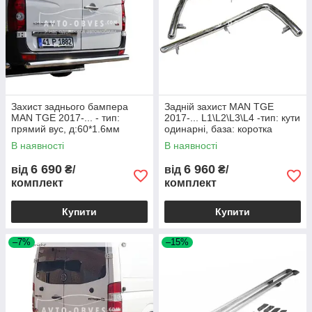
Захист заднього бампера
Задній захист MAN TGE
MAN TGE 2017-... - тип:
2017-... L1\L2\L3\L4 -тип: кути
прямий вус, д:60*1.6мм
одинарні, база: коротка
Ø:60*1,6мм
В наявності
В наявності
6 690
6 960
від
₴/
від
₴/
комплект
комплект
Купити
Купити
–7%
–15%