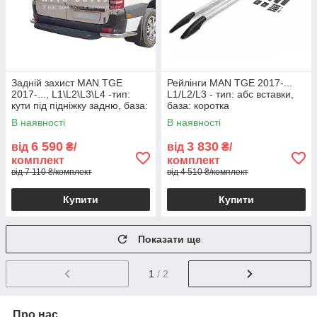
Задній захист MAN TGE
Рейлінги MAN TGE 2017-...
2017-..., L1\L2\L3\L4 -тип:
L1/L2/L3 - тип: абс вставки,
кути під підніжку задню, база:
база: коротка
коротка Ø:60*1,6мм
В наявності
В наявності
6 590
3 830
від
₴/
від
₴/
комплект
комплект
від 7 110 ₴/комплект
від 4 510 ₴/комплект
Купити
Купити
Показати ще
1
/ 2
Про нас