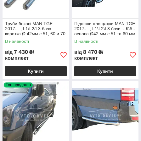
Труби бокові MAN TGE
Підніжки площадки MAN TGE
2017-..., L1/L2/L3 база:
2017-..., L1\L2\L3 бази: - К\б -
коротка Ø:42мм є 51, 60 и 70
основа Ø42 мм є 51 та 60 мм
мм
В наявності
В наявності
7 430
8 470
від
₴/
від
₴/
комплект
комплект
Купити
Купити
Топ продажів