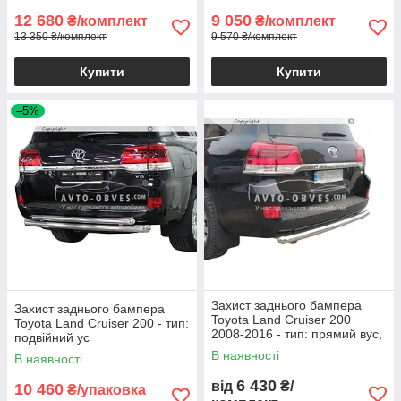
12 680
9 050
₴/комплект
₴/комплект
13 350 ₴/комплект
9 570 ₴/комплект
Купити
Купити
–5%
Захист заднього бампера
Захист заднього бампера
Toyota Land Cruiser 200
Toyota Land Cruiser 200 - тип:
2008-2016 - тип: прямий вус,
подвійний ус
д:60*1.6мм
В наявності
В наявності
6 430
від
₴/
10 460
₴/упаковка