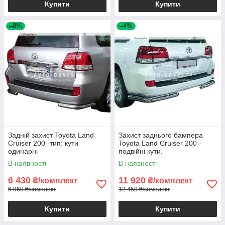
Купити
Купити
–8%
–4%
Задній захист Toyota Land
Захист заднього бампера
Cruiser 200 -тип: кути
Toyota Land Cruiser 200 -
одинарні
подвійні кути.
В наявності
В наявності
6 430
11 920
₴/комплект
₴/комплект
6 960 ₴/комплект
12 450 ₴/комплект
Купити
Купити