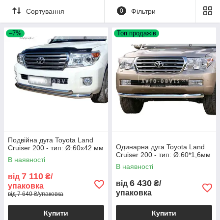
Сортування
0
Фільтри
–7%
Топ продажів
Подвійна дуга Toyota Land
Одинарна дуга Toyota Land
Cruiser 200 - тип: Ø:60х42 мм
Cruiser 200 - тип: Ø:60*1,6мм
В наявності
В наявності
7 110
від
₴/
6 430
від
₴/
упаковка
упаковка
від 7 640 ₴/упаковка
Купити
Купити