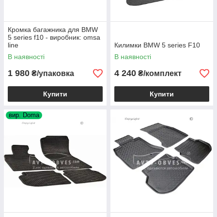
Кромка багажника для BMW
5 series f10 - виробник: omsa
line
Килимки BMW 5 series F10
В наявності
В наявності
1 980
4 240
₴/упаковка
₴/комплект
Купити
Купити
вир. Doma