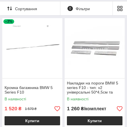
Сортування
0
Фільтри
–3%
Накладки на пороги BMW 5
Кромка багажника BMW 5
series F10 - тип: v2
Series F10
універсальні 50*4,5см та
21*4,5см
В наявності
В наявності
1 520
1 260
₴
₴/комплект
1 570 ₴
Купити
Купити