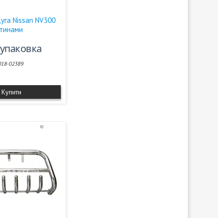
уга Nissan NV300
стинами
/упаковка
018-02389
Купити