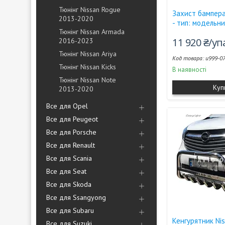
Тюнінг Nissan Rogue
Захист бампера
2013-2020
- тип: модельн
Тюнінг Nissan Armada
11 920 ₴/у
2016-2023
Тюнінг Nissan Ariya
u999-0
Тюнінг Nissan Kicks
В наявності
Тюнінг Nissan Note
Куп
2013-2020
Все для Opel
Все для Peugeot
Все для Porsche
Все для Renault
Все для Scania
Все для Seat
Все для Skoda
Все для Ssangyong
Все для Subaru
Кенгурятник Ni
Все для Suzuki