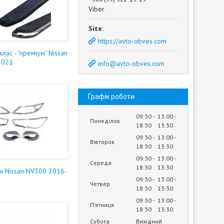
Viber
https://avto-obves.com
 клас - "преміум" Nissan
2021
info@avto-obves.com
Графік роботи
09:30
13:00
Понеділок
18:30
13:30
09:30
13:00
Вівторок
18:30
13:30
09:30
13:00
Середа
18:30
13:30
и Nissan NV300 2016-
09:30
13:00
Четвер
18:30
13:30
09:30
13:00
Пʼятниця
18:30
13:30
Субота
Вихідний