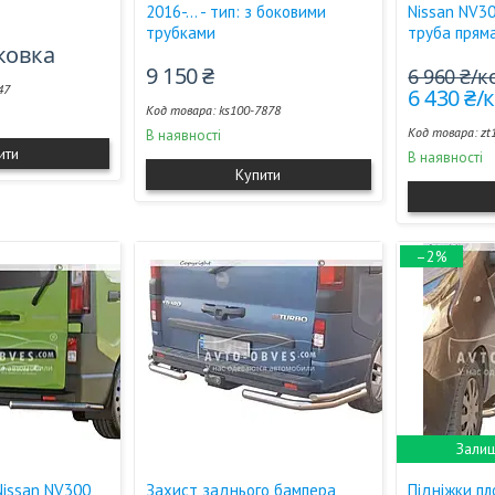
2016-... - тип: з боковими
Nissan NV300
трубками
труба прям
аковка
9 150 ₴
6 960 ₴/
47
6 430 ₴
ks100-7878
zt
В наявності
ити
В наявності
Купити
–2%
Залиш
Nissan NV300
Захист заднього бампера
Підніжки п