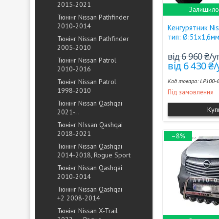
2015-2021
Залишилос
Тюнінг Nissan Pathfinder
2010-2014
Кенгурятник Ni
тип: Ø:51х1,6м
Тюнінг Nissan Pathfinder
2005-2010
від 6 960 ₴/
Тюнінг Nissan Patrol
від 6 430 ₴
2010-2016
Тюнінг Nissan Patrol
LP100-
1998-2010
Під замовлення
Тюнінг Nissan Qashqai
Куп
2021-...
Тюнінг NIssan Qashqai
2018-2021
–8%
Тюнінг Nissan Qashqai
2014-2018, Rogue Sport
Тюнінг Nissan Qashqai
2010-2014
Тюнінг Nissan Qashqai
+2 2008-2014
Тюнінг Nissan X-Trail