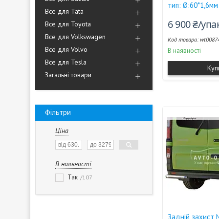
тип: Ø:60*1,6мм
Все для Tata
6 900 ₴/уп
Все для Toyota
Все для Volkswagen
wt0087
Все для Volvo
В наявності
Все для Tesla
Куп
Загальні товари
Фільтри
Ціна
В наявності
Так
107
Задній захист 