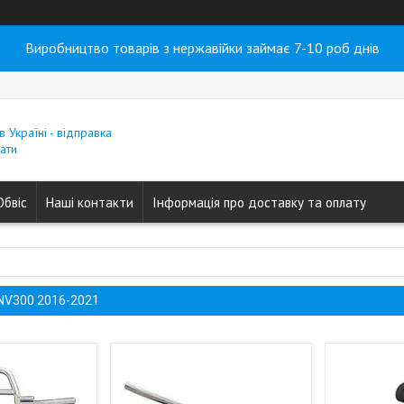
Виробництво товарів з нержавійки займає 7-10 роб днів
в Україні - відправка
ати
Обвіс
Наші контакти
Інформація про доставку та оплату
 NV300 2016-2021