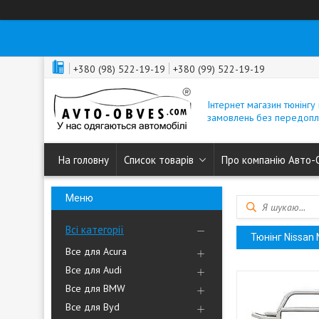
+380 (98) 522-19-19
+380 (99) 522-19-19
Інтернет магазин тюнінгу 
замовлень без передопл
На головну
Список товарів
Про компанію Авто-
Всі категорії
Тюнінг Nissan
Все для Acura
Все для Audi
Все для BMW
Все для Byd