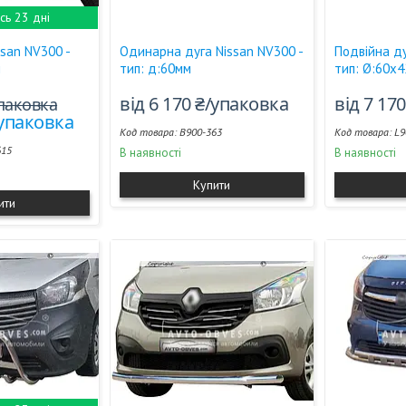
ь 23 дні
ssan NV300 -
Одинарна дуга Nissan NV300 -
Подвійна ду
м
тип: д:60мм
тип: Ø:60х4
від 6 170 ₴/упаковка
від 7 17
упаковка
/упаковка
B900-363
L9
615
В наявності
В наявності
Купити
ити