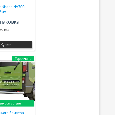
 Nissan NV300 -
,6мм
упаковка
90-063
Купити
Туреччина
илось 23 дні
нього бампера