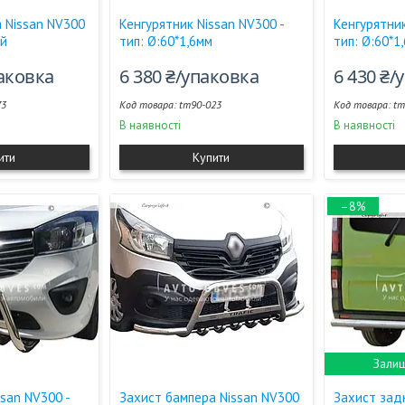
 Nissan NV300
Кенгурятник Nissan NV300 -
Кенгурятник
ий
тип: Ø:60*1,6мм
тип: Ø:60*1
паковка
6 380 ₴/упаковка
6 430 ₴/
73
tm90-023
tm
В наявності
В наявності
ити
Купити
–8%
Залиш
ssan NV300 -
Захист бампера Nissan NV300
Захист зад