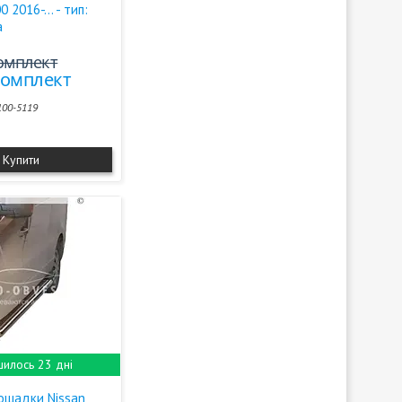
 2016-... - тип:
а
комплект
/комплект
100-5119
Купити
илось 23 дні
лощадки Nissan