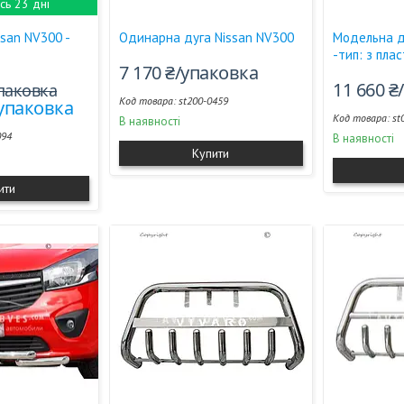
ь 23 дні
ssan NV300 -
Одинарна дуга Nissan NV300
Модельна д
-тип: з пла
7 170 ₴/упаковка
11 660 ₴
упаковка
st200-0459
/упаковка
st
В наявності
094
В наявності
Купити
ити