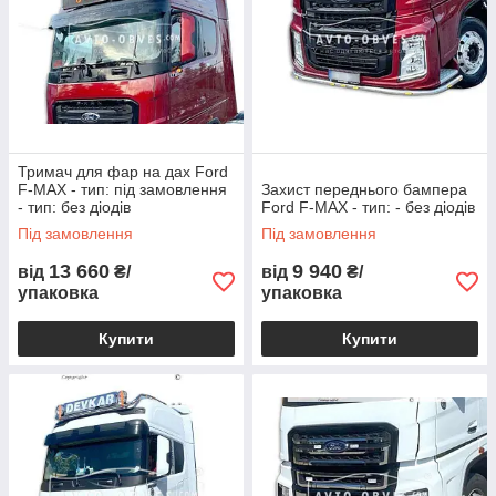
Тримач для фар на дах Ford
F-MAX - тип: під замовлення
Захист переднього бампера
- тип: без діодів
Ford F-MAX - тип: - без діодів
Під замовлення
Під замовлення
13 660
9 940
від
₴/
від
₴/
упаковка
упаковка
Купити
Купити