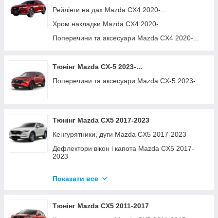
Бризговики Mazda CX3 2015-...
Рейлінги на дах Mazda CX4 2020-...
Бічні підніжки клас - "стандарт" Mazda CX3
Хром накладки Mazda CX4 2020-...
2015-...
Поперечини та аксесуари Mazda CX4 2020-...
Декоративні накладки Mazda CX3 2015-...
Тюнінг Mazda CX-5 2023-...
Поперечини та аксесуари Mazda CX-5 2023-…
Тюнінг Mazda CX5 2017-2023
Кенгурятники, дуги Mazda CX5 2017-2023
Дефлектори вікон і капота Mazda CX5 2017-
2023
Захист заднього бамперу Mazda CX5 2017-2023
Показати все
Килимки Mazda CX5 2017-2023
Бризговики Mazda CX5 2017-2023
Тюнінг Mazda CX5 2011-2017
Бічні підніжки клас - "преміум" Mazda CX5 2017-