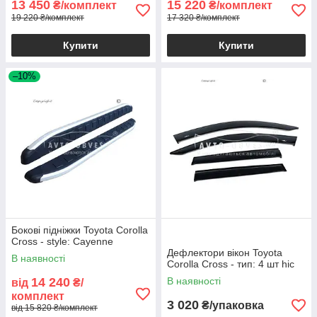
13 450
15 220
₴/комплект
₴/комплект
19 220 ₴/комплект
17 320 ₴/комплект
Купити
Купити
–10%
Бокові підніжки Toyota Corolla
Cross - style: Cayenne
Дефлектори вікон Toyota
В наявності
Corolla Cross - тип: 4 шт hic
14 240
В наявності
від
₴/
комплект
3 020
₴/упаковка
від 15 820 ₴/комплект