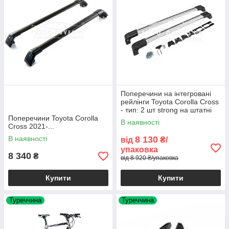
Поперечини на інтегровані
рейлінги Toyota Corolla Cross
- тип: 2 шт strong на штатні
Поперечини Toyota Corolla
місця колір: сірий
В наявності
Cross 2021-...
В наявності
8 130
від
₴/
упаковка
8 340
₴
від 8 920 ₴/упаковка
Купити
Купити
Туреччина
Туреччина