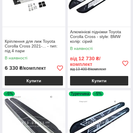
Алюмінієві підніжки Toyota
Corolla Cross - style: BMW
Кріплення для лиж Toyota
колір: сірий
Corolla Cross 2021-... - тип:
В наявності
під 4 пари
В наявності
12 730
від
₴/
комплект
6 330
₴/комплект
від 13 400 ₴/комплект
Купити
Купити
–5%
Туреччина
–5%