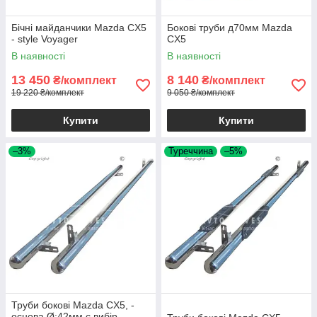
Бічні майданчики Mazda CX5
Бокові труби д70мм Mazda
- style Voyager
CX5
В наявності
В наявності
13 450
8 140
₴/комплект
₴/комплект
19 220 ₴/комплект
9 050 ₴/комплект
Купити
Купити
–3%
Туреччина
–5%
Труби бокові Mazda CX5, -
основа Ø:42мм є вибір