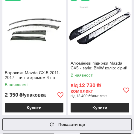
Алюмінієві підніжки Mazda
CX5 - style: BMW колір: сірий
Вітровики Mazda CX-5 2011-
В наявності
2017 - тип: з хромом 4 шт
В наявності
12 730
від
₴/
комплект
2 350
₴/упаковка
від 13 400 ₴/комплект
Купити
Купити
Показати ще