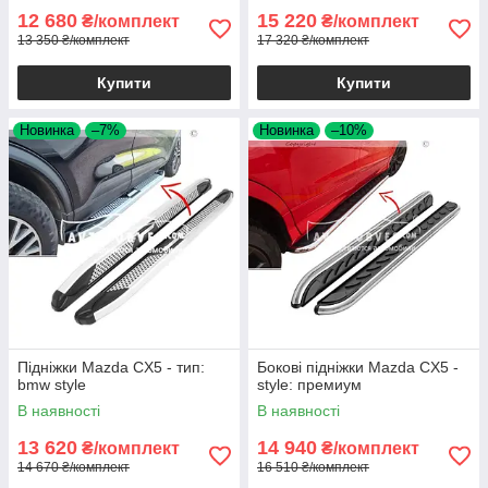
12 680
15 220
₴/комплект
₴/комплект
13 350 ₴/комплект
17 320 ₴/комплект
Купити
Купити
Новинка
–7%
Новинка
–10%
Підніжки Mazda CX5 - тип:
Бокові підніжки Mazda CX5 -
bmw style
style: премиум
В наявності
В наявності
13 620
14 940
₴/комплект
₴/комплект
14 670 ₴/комплект
16 510 ₴/комплект