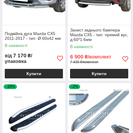
Захист заднього бампера
Подвійна дуга Mazda CX5
Mazda CX5 - тип: прямий вус,
2011-2017 - тип: Ø:60х42 мм
д:60*1.6мм
В наявності
В наявності
7 170
від
₴/
6 900
₴/комплект
упаковка
7 430 ₴/комплект
Купити
Купити
–10%
–2%