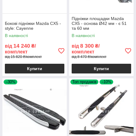
Підніжки площадки Mazda
Бокові підніжки Mazda CX5 -
CX5 - основа Ø42 мм - є 51
style: Cayenne
та 60 мм
В наявності
В наявності
14 240
8 300
від
₴/
від
₴/
комплект
комплект
від 15 820 ₴/комплект
від 8 470 ₴/комплект
Купити
Купити
–30%
Топ продажів
–10%