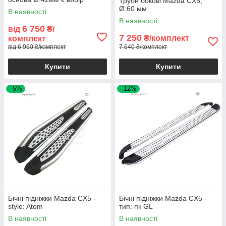
Труби бокові Mazda CX5,
Ø:60 мм
В наявності
В наявності
6 750
від
₴/
7 250
₴/комплект
комплект
від 6 960 ₴/комплект
7 640 ₴/комплект
Купити
Купити
–5%
–12%
Бічні підніжки Mazda CX5 -
Бічні підніжки Mazda CX5 -
style: Atom
тип: пк GL
В наявності
В наявності