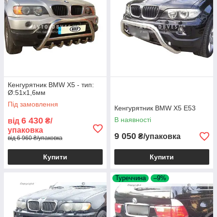
Кенгурятник BMW X5 - тип:
Ø:51х1,6мм
Під замовлення
Кенгурятник BMW X5 E53
6 430
В наявності
від
₴/
упаковка
9 050
₴/упаковка
від 6 960 ₴/упаковка
Купити
Купити
Туреччина
–9%