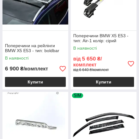
Поперечини BMW X5 E53 -
тип: Air-1 колір: сірий
Поперечини на рейлінги
В наявності
BMW X5 E53 - тип: boldbar
В наявності
5 650
від
₴/
комплект
6 900
₴/комплект
від 6 640 ₴/комплект
Купити
Купити
SIM