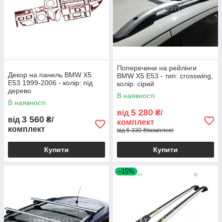
Поперечини на рейлінги
Декор на панель BMW X5
BMW X5 E53 - тип: crosswing,
E53 1999-2006 - колір: під
колір: сірий
дерево
В наявності
В наявності
5 280
від
₴/
3 560
від
₴/
комплект
комплект
від 6 330 ₴/комплект
Купити
Купити
–15%