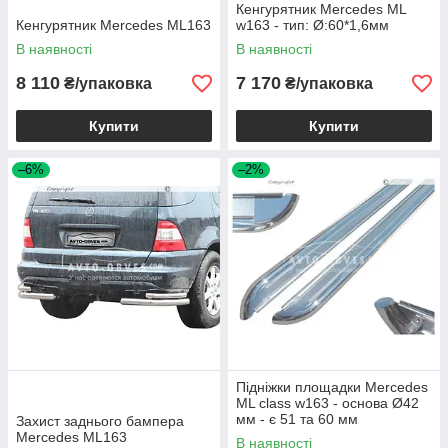
Кенгурятник Mercedes ML
Кенгурятник Mercedes ML163
w163 - тип: Ø:60*1,6мм
В наявності
В наявності
8 110
7 170
₴/упаковка
₴/упаковка
Купити
Купити
–6%
–2%
Підніжки площадки Mercedes
ML class w163 - основа Ø42
мм - є 51 та 60 мм
Захист заднього бампера
Mercedes ML163
В наявності