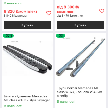
В наявності
8 300
від
₴/
8 320
₴/комплект
комплект
8 840 ₴/комплект
від 8 470 ₴/комплект
Купити
Купити
–30%
–3%
Труби бокові Mercedes ML
class w163, - основа Ø:42мм
є вибір
Бічні майданчики Mercedes
ML class w163 - style Voyager
В наявності
В наявності