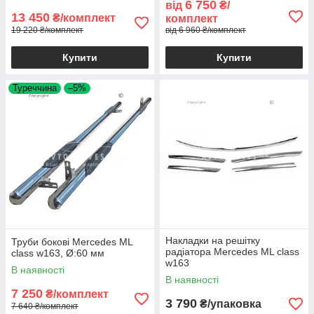
6 750
від
₴/
13 450
₴/комплект
комплект
19 220 ₴/комплект
від 6 960 ₴/комплект
Купити
Купити
Туреччина
–5%
Накладки на решітку
Труби бокові Mercedes ML
радіатора Mercedes ML class
class w163, Ø:60 мм
w163
В наявності
В наявності
7 250
₴/комплект
3 790
₴/упаковка
7 640 ₴/комплект