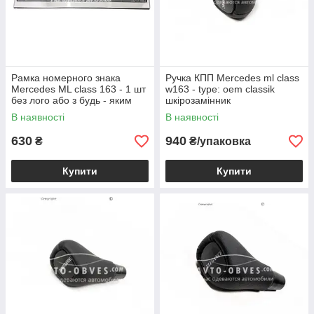
Рамка номерного знака
Ручка КПП Mercedes ml class
Mercedes ML class 163 - 1 шт
w163 - type: oem classik
без лого або з будь - яким
шкірозамінник
Вашим лого
В наявності
В наявності
630
940
₴
₴/упаковка
Купити
Купити