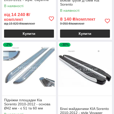
Бокові труби д70мм Kia
Sorento
В наявності
В наявності
14 240
від
₴/
8 140
₴/комплект
комплект
від 15 820 ₴/комплект
9 050 ₴/комплект
Купити
Купити
–2%
–30%
Підніжки площадки Kia
Sorento 2010-2012 - основа
Ø42 мм - є 51 та 60 мм
Бічні майданчики KIA Sorento
2010-2012 - style Voyager