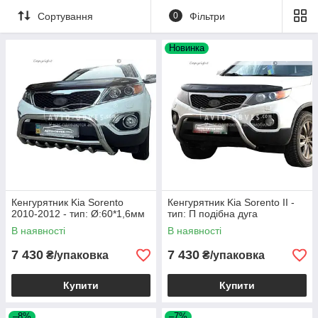
Сортування
0
Фільтри
Новинка
Кенгурятник Kia Sorento
Кенгурятник Kia Sorento II -
2010-2012 - тип: Ø:60*1,6мм
тип: П подібна дуга
В наявності
В наявності
7 430
7 430
₴/упаковка
₴/упаковка
Купити
Купити
–8%
–7%