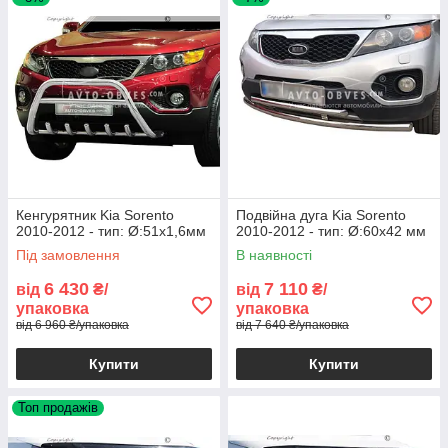
Кенгурятник Kia Sorento
Подвійна дуга Kia Sorento
2010-2012 - тип: Ø:51х1,6мм
2010-2012 - тип: Ø:60х42 мм
Під замовлення
В наявності
6 430
7 110
від
₴/
від
₴/
упаковка
упаковка
від 6 960 ₴/упаковка
від 7 640 ₴/упаковка
Купити
Купити
Топ продажів