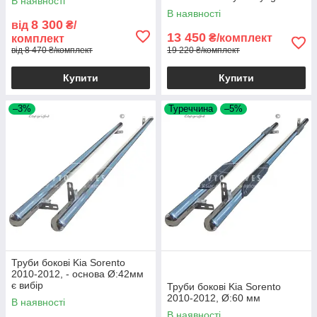
В наявності
В наявності
8 300
від
₴/
13 450
₴/комплект
комплект
від 8 470 ₴/комплект
19 220 ₴/комплект
Купити
Купити
–3%
Туреччина
–5%
Труби бокові Kia Sorento
2010-2012, - основа Ø:42мм
є вибір
Труби бокові Kia Sorento
2010-2012, Ø:60 мм
В наявності
В наявності