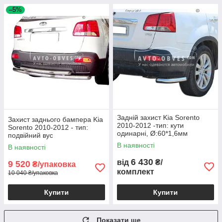
–5%
Задній захист Kia Sorento
Захист заднього бампера Kia
2010-2012 -тип: кути
Sorento 2010-2012 - тип:
одинарні, Ø:60*1,6мм
подвійний вус
В наявності
В наявності
6 430
від
₴/
9 520
₴/упаковка
комплект
10 040 ₴/упаковка
Купити
Купити
Показати ще