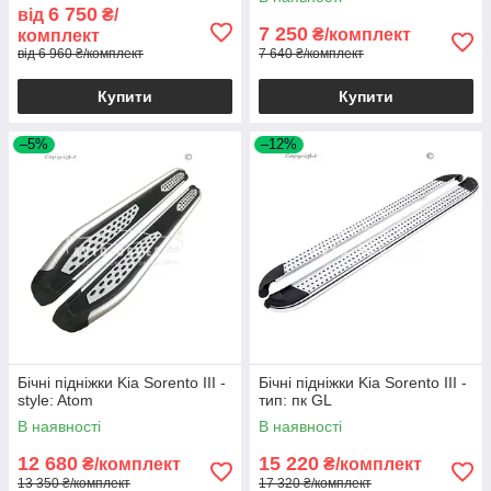
6 750
від
₴/
7 250
₴/комплект
комплект
від 6 960 ₴/комплект
7 640 ₴/комплект
Купити
Купити
–5%
–12%
Бічні підніжки Kia Sorento III -
Бічні підніжки Kia Sorento III -
style: Atom
тип: пк GL
В наявності
В наявності
12 680
15 220
₴/комплект
₴/комплект
13 350 ₴/комплект
17 320 ₴/комплект