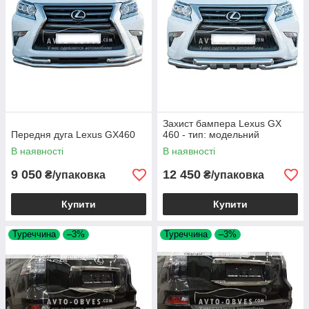
Захист бампера Lexus GX
Передня дуга Lexus GX460
460 - тип: модельний
В наявності
В наявності
9 050
12 450
₴/упаковка
₴/упаковка
Купити
Купити
Туреччина
–3%
Туреччина
–3%