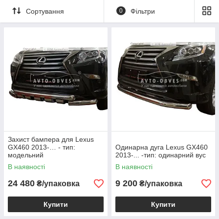
Сортування
0
Фільтри
Захист бампера для Lexus
GX460 2013-… - тип:
Одинарна дуга Lexus GX460
модельний
2013-... -тип: одинарний вус
В наявності
В наявності
24 480
9 200
₴/упаковка
₴/упаковка
Купити
Купити