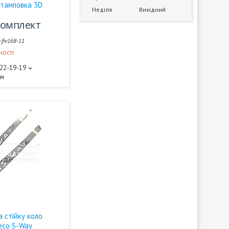
штамповка 3D
Неділя
Вихідний
/комплект
-fiv168-11
ності
522-19-19
ам
 стійку коло
eco S-Way