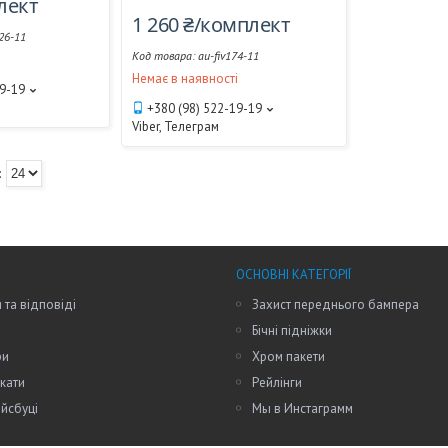
лект
1 260 ₴/комплект
26-11
au-fiv174-11
і
Немає в наявності
19-19
+380 (98) 522-19-19
Viber, Телеграм
ОСНОВНІ КАТЕГОРІЇ
 та відповіді
Захист переднього бампера
Бічні підніжки
ри
Хром пакети
кати
Рейлінги
йсбуці
Мы в Инстаграмм