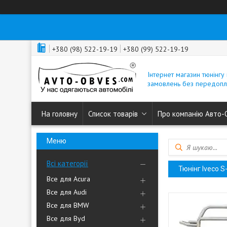
+380 (98) 522-19-19
+380 (99) 522-19-19
Інтернет магазин тюнінгу 
замовлень без передопл
На головну
Список товарів
Про компанію Авто-
Всі категорії
Тюнінг Iveco S
Все для Acura
Все для Audi
Все для BMW
Все для Byd