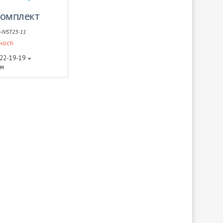
/комплект
-IVST23-11
ності
522-19-19
ам