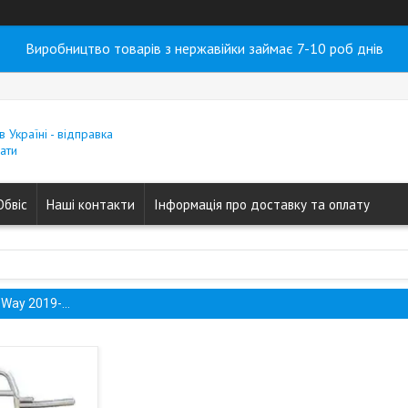
Виробництво товарів з нержавійки займає 7-10 роб днів
в Україні - відправка
ати
Обвіс
Наші контакти
Інформація про доставку та оплату
-Way 2019-...