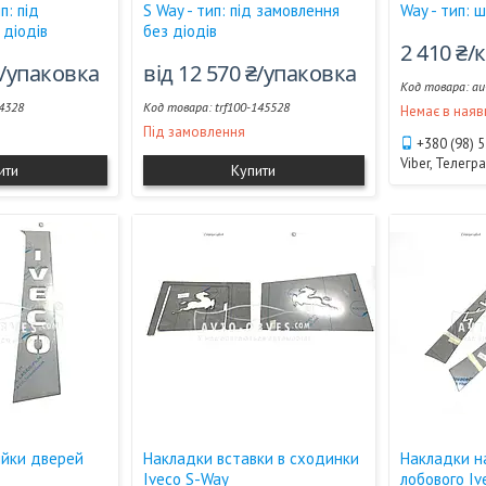
п: під
S Way - тип: під замовлення
Way - тип: 
 діодів
без діодів
2 410 ₴
₴/упаковка
від 12 570 ₴/упаковка
au
4328
trf100-145528
Немає в наяв
Під замовлення
+380 (98) 
Viber, Телегр
ити
Купити
ійки дверей
Накладки вставки в сходинки
Накладки на
Iveco S-Way
лобового Iv