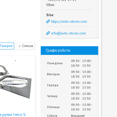
Viber
https://avto-obves.com
info@avto-obves.com
Галерея
Список
Графік роботи
09:30
13:00
Понеділок
18:30
13:30
09:30
13:00
Вівторок
18:30
13:30
09:30
13:00
Середа
18:30
13:30
09:30
13:00
Четвер
18:30
13:30
09:30
13:00
Пʼятниця
18:30
13:30
 ручки Iveco S-
Субота
Вихідний