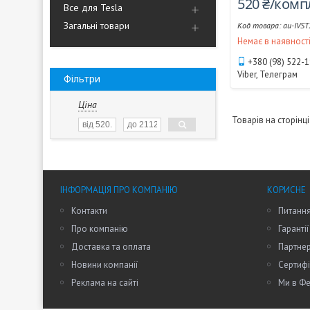
520 ₴/комп
Все для Tesla
Загальні товари
au-IVST
Немає в наявност
+380 (98) 522-
Viber, Телеграм
Фільтри
Ціна
ІНФОРМАЦІЯ ПРО КОМПАНІЮ
КОРИСНЕ
Контакти
Питання
Про компанію
Гарантії
Доставка та оплата
Партне
Новини компанії
Сертифі
Реклама на сайті
Ми в Фе