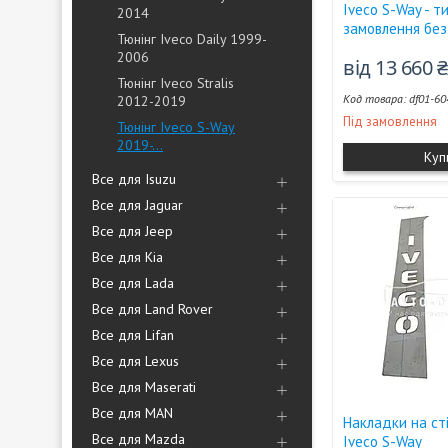
Iveco S-Way - ти
2014
замовлення без
Тюнінг Iveco Daily 1999-
2006
від 13 660 
Тюнінг Iveco Stralis
df01-60
2012-2019
Під замовлення
Тюнінг Iveco S-Way
2019-...
Куп
Все для Isuzu
Все для Jaguar
Все для Jeep
Все для Kia
Все для Lada
Все для Land Rover
Все для Lifan
Все для Lexus
Все для Maserati
Все для MAN
Накладки на ст
Все для Mazda
Iveco S-Way