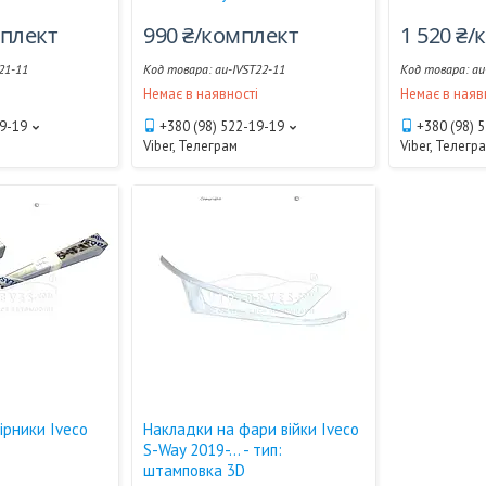
мплект
990 ₴/комплект
1 520 ₴
21-11
au-IVST22-11
au
і
Немає в наявності
Немає в наяв
19-19
+380 (98) 522-19-19
+380 (98) 
Viber, Телеграм
Viber, Телегр
ірники Iveco
Накладки на фари війки Iveco
S-Way 2019-... - тип:
штамповка 3D