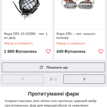
Фара DRL 10-520BK - тип: 1
Фара DRL – тип: синього
шт діод
кольору
Немає в наявності
Немає в наявності
1 880
440
₴/упаковка
₴/упаковка
Показати ще
1
/ 2
Протитуманні фари
Інтернет-магазин avto-obves.com пропонує широкий вибір
протитуманних фар для мікроавтобусів та невеликих