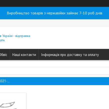
Виробництво товарів з нержавійки займає 7-10 роб днів
в Україні - відправка
ати
Обвіс
Наші контакти
Інформація про доставку та оплату
021-...