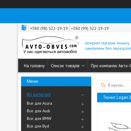
+380 (98) 522-19-19
+380 (99) 522-19-19
Інтернет магазин тюнінгу 
замовлень без передопл
На головну
Список товарів
Про компанію Авто-
Всі категорії
Тюнінг Logan 2
Все для Acura
Все для Audi
Все для BMW
Все для Byd