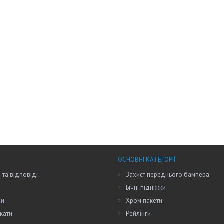
ОСНОВНІ КАТЕГОРІЇ
 та відповіді
Захист переднього бампера
Бічні підніжки
ри
Хром пакети
кати
Рейлінги