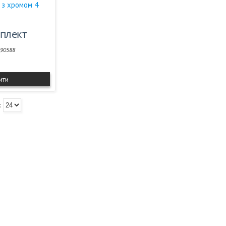
п: з хромом 4
мплект
190588
ити