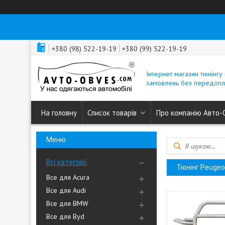
+380 (98) 522-19-19
+380 (99) 522-19-19
Інтернет магазин тюнінгу 
замовлень без передопл
На головну
Список товарів
Про компанію Авто-
Всі категорії
Тюнінг Peugeo
Все для Acura
Все для Audi
Все для BMW
Все для Byd