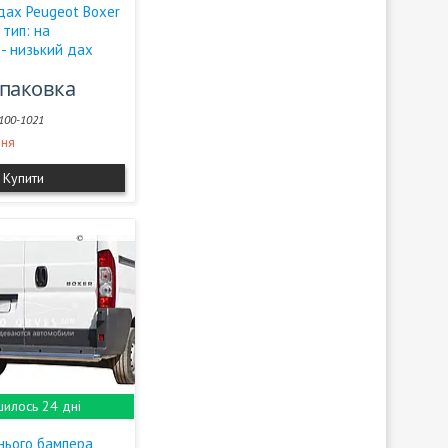
дах Peugeot Boxer
 тип: на
 - низький дах
упаковка
f100-1021
ння
Купити
илось 24 дні
нього бампера