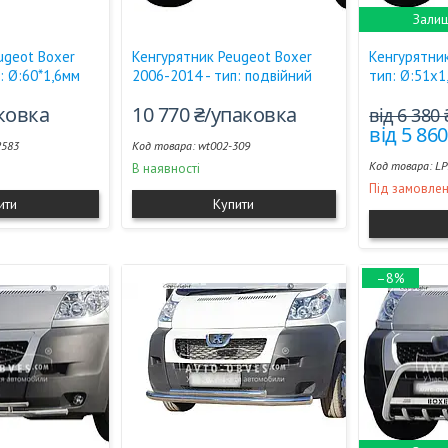
Залиш
ugeot Boxer
Кенгурятник Peugeot Boxer
Кенгурятник
: Ø:60*1,6мм
2006-2014 - тип: подвійний
тип: Ø:51х1
аковка
10 770 ₴/упаковка
від 6 380
від 5 86
2583
wt002-309
LP
В наявності
Під замовле
ити
Купити
–8%