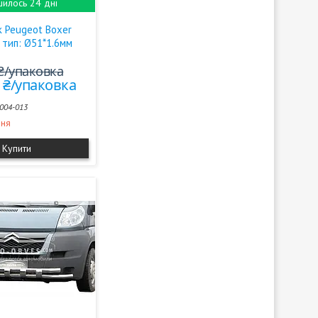
илось 24 дні
к Peugeot Boxer
 тип: Ø51*1.6мм
 ₴/упаковка
0 ₴/упаковка
004-013
ння
Купити