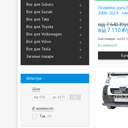
Все для Subaru
Подвійна дуга 
Все для Suzuki
2006-2014 - ти
Все для Tata
від 7 640 ₴/
Все для Toyota
від 7 110 ₴
Все для Volkswagen
to555-
Все для Volvo
В наявності
Все для Tesla
Куп
Загальні товари
Фільтри
Ціна
В наявності
Так
95