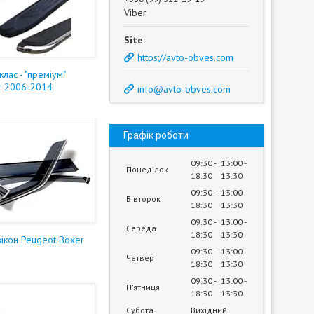
Viber
https://avto-obves.com
клас - "преміум"
r 2006-2014
info@avto-obves.com
Графік роботи
09:30
13:00
Понеділок
18:30
13:30
09:30
13:00
Вівторок
18:30
13:30
09:30
13:00
Середа
18:30
13:30
ікон Peugeot Boxer
09:30
13:00
Четвер
18:30
13:30
09:30
13:00
Пʼятниця
18:30
13:30
Субота
Вихідний