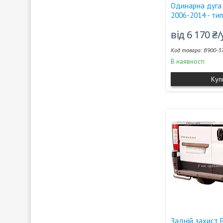
Одинарна дуга 
2006-2014 - ти
від 6 170 ₴
B900-3
В наявності
Куп
Задній захист 