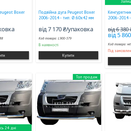
Залиш
eugeot Boxer
Подвійна дуга Peugeot Boxer
Кенгурятни
2006-2014 - тип: Ø:60х42 мм
2006-2014 -
аковка
від 7 170 ₴/упаковка
від 6 380
від 5 86
88
L900-379
wt
В наявності
Під замовле
ити
Купити
Топ продаж
ь 24 дні