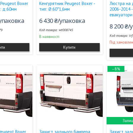
Peugeot Boxer
Кенгурятник Peugeot Boxer -
Люстра на 
п: д:60мм
тип: Ø:60*1,6мм
2006-2014 -
евакуатори
/упаковка
6 430 ₴/упаковка
8 200 ₴/
79
wt008745
tr
В наявності
Під замовле
ити
Купити
–8%
Залиш
Peugeot Boxer
Захист заднього бампера
Захист зад