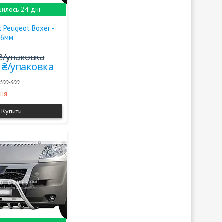
илось 24 дні
 Peugeot Boxer -
,6мм
 ₴/упаковка
0 ₴/упаковка
100-600
ння
Купити