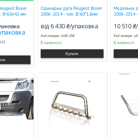
Peugeot Boxer
Одинарна дуга Peugeot Boxer
Модельна д
п: Ø:60х42 мм
2006-2014 - тип: Ø:60*1,6мм
2006-2014 -
від 6 430 ₴/упаковка
10 510 ₴
упаковка
/упаковка
st08-298
u9
1121
В наявності
В наявності
Купити
ити