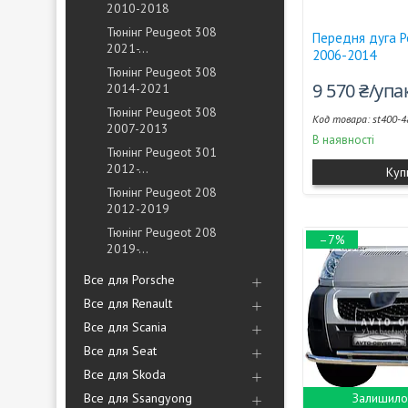
2010-2018
Тюнінг Peugeot 308
Передня дуга P
2021-...
2006-2014
Тюнінг Peugeot 308
9 570 ₴/уп
2014-2021
Тюнінг Peugeot 308
st400-4
2007-2013
В наявності
Тюнінг Peugeot 301
2012-...
Куп
Тюнінг Peugeot 208
2012-2019
Тюнінг Peugeot 208
–7%
2019-...
Все для Porsche
Все для Renault
Все для Scania
Все для Seat
Все для Skoda
Все для Ssangyong
Залишилос