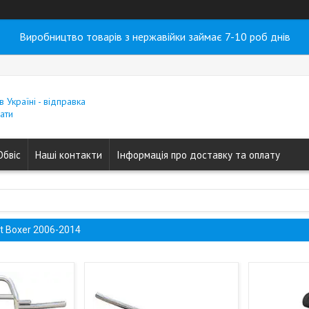
Виробництво товарів з нержавійки займає 7-10 роб днів
в Україні - відправка
ати
Обвіс
Наші контакти
Інформація про доставку та оплату
t Boxer 2006-2014