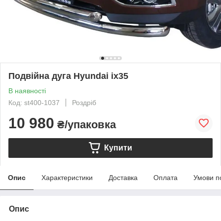
Подвійна дуга Hyundai ix35
В наявності
Код: st400-1037
Роздріб
10 980
₴/упаковка
Купити
Опис
Характеристики
Доставка
Оплата
Умови п
Опис