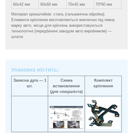
60х42 мм
60х60 мм
70х42 мм
70*60 мм
Матеріал кронштейнів: сталь (гальванічна обробка).
Елементи кріплення виготовляються виключно під певну
марку авто, місця для кріплень використовуються
технологічні (передбачені заводом авто виробником) ―
штатні.
Упаковка містить:
Захисна дуга ― 1
Схема
Комплект
шт.
встановлення
кріплення
(для спеціаліста)