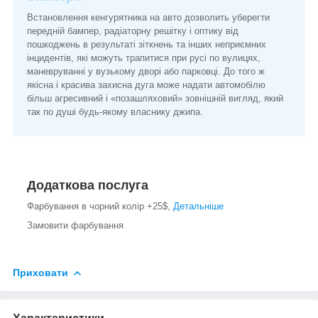
Встановлення кенгурятника на авто дозволить уберегти
передній бампер, радіаторну решітку і оптику від
пошкоджень в результаті зіткнень та інших неприємних
інцидентів, які можуть трапитися при русі по вулицях,
маневруванні у вузькому дворі або парковці. До того ж
якісна і красива захисна дуга може надати автомобілю
більш агресивний і «позашляховий» зовнішній вигляд, який
так по душі будь-якому власнику джипа.
Додаткова послуга
Фарбування в чорний колір +25$,
Детальніше
Замовити фарбування
Приховати