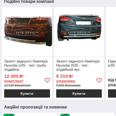
Подібні товари компанії
Захист заднього бампера
Захист заднього бампера
Один
Hyundai ix35 - тип: труба
Hyundai IX35 - тип:
ix35
подвійна
подвійний вус
12 400
9 310
₴/
₴/
від
комплект
упаковка
упа
12 920 ₴/комплект
9 830 ₴/упаковка
Купити
Купити
Акційні пропозиції та новинки
–14%
–7%