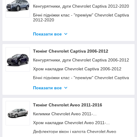
Поперечини та аксесуари Chevrolet Niva 2009-
Кенгурятники, дуги Chevrolet Captiva 2012-2020
2022
Бічні підніжки клас - "преміум" Chevrolet Captiva
Дефлектори вікон Niva 2009-2022
2012-2020
Килимки Chevrolet Niva 2009-2022
Дефлектор капота Chevrolet Captiva 2012-2020
Багажна система Chevrolet Niva 2009-2022
Показати все
Захист заднього бамперу Chevrolet Captiva
2012-2020
Хром накладки Chevrolet Niva 2009-2022
Тюнінг Chevrolet Captiva 2006-2012
Бризговики Chevrolet Captiva 2012-2020
Кенгурятники, дуги Chevrolet Captiva 2006-2012
Дефлектори вікон Chevrolet Captiva 2012-2020
Хром накладки Chevrolet Captiva 2006-2012
Бічні підніжки клас - "стандарт" Chevrolet Captiva
2012-2020
Бічні підніжки клас - "преміум" Chevrolet Captiva
2006-2012
Хром накладки Chevrolet Captiva 2012-2020
Показати все
Захист заднього бамперу Chevrolet Captiva
Килимки Chevrolet Captiva 2012-2020
2006-2012
Поперечини та аксесуари Chevrolet Captiva
Тюнінг Chevrolet Aveo 2011-2016
Бічні підніжки клас - "стандарт" Chevrolet Captiva
2012-2020
2006-2012
Килимки Chevrolet Aveo 2011-...
Декоративні накладки Chevrolet Captiva 2012-
Дефлектори вікон Chevrolet Captiva 2006-2012
2020
Хром накладки Chevrolet Aveo 2011-...
Дефлектор капота Chevrolet Captiva 2006-2012
Дефлектори вікон і капота Chevrolet Aveo
2011-...
Килимки Chevrolet Captiva 2006-2012