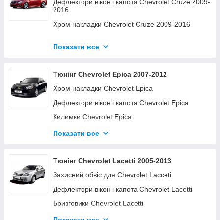
Дефлектори вікон і капота Chevrolet Cruze 2009-
2016
Хром накладки Chevrolet Cruze 2009-2016
Бризговики Chevrolet Cruze 2009-2016
Показати все
Наклейки на торпеду Chevrolet Cruze 2009-2016
Килимки Chevrolet Cruze 2009-2016
Тюнінг Chevrolet Epica 2007-2012
Декоративні накладки Chevrolet Cruze 2009-
Хром накладки Chevrolet Epica
2016
Дефлектори вікон і капота Chevrolet Epica
Поперечини та аксесуари Chevrolet Cruze 2009-
2016
Килимки Chevrolet Epica
Бризговики Chevrolet Epica
Показати все
Наклейки на торпеду Chevrolet Epica
Поперечини та аксесуари Chevrolet Epica
Тюнінг Chevrolet Lacetti 2005-2013
Захисний обвіс для Chevrolet Lacceti
Дефлектори вікон і капота Chevrolet Lacetti
Бризговики Chevrolet Lacetti
Килимки Chevrolet Lacetti
Показати все