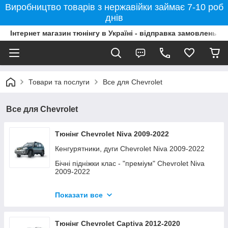
Виробництво товарів з нержавійки займає 7-10 роб
днів
Інтернет магазин тюнінгу в Україні - відправка замовлень б
Товари та послуги
Все для Chevrolet
Все для Chevrolet
Тюнінг Chevrolet Niva 2009-2022
Кенгурятники, дуги Chevrolet Niva 2009-2022
Бічні підніжки клас - "преміум" Chevrolet Niva
2009-2022
Захист заднього бамперу Chevrolet Niva 2009-
2022
Показати все
Бічні підніжки клас - "стандарт" Chevrolet Niva
2009-2022
Тюнінг Chevrolet Captiva 2012-2020