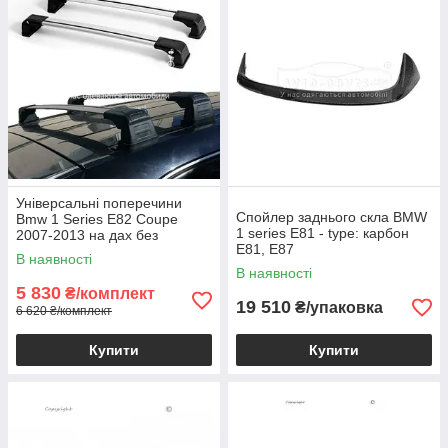
Універсальні поперечини
Спойлер заднього скла BMW
Bmw 1 Series E82 Coupe
1 series E81 - type: карбон
2007-2013 на дах без
E81, E87
рейлінгів
В наявності
В наявності
5 830
₴/комплект
19 510
₴/упаковка
6 620 ₴/комплект
Купити
Купити