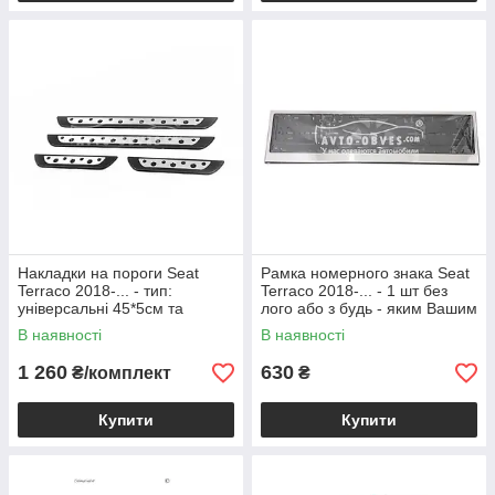
Накладки на пороги Seat
Рамка номерного знака Seat
Terraco 2018-... - тип:
Terraco 2018-... - 1 шт без
універсальні 45*5см та
лого або з будь - яким Вашим
23*4,5см
лого
В наявності
В наявності
1 260
630
₴/комплект
₴
Купити
Купити