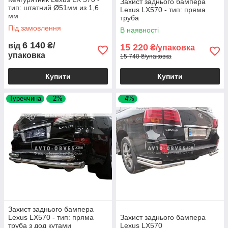
Захист заднього бампера
тип: штатний Ø51мм из 1,6
Lexus LX570 - тип: пряма
мм
труба
Під замовлення
В наявності
6 140
від
₴/
15 220
₴/упаковка
упаковка
15 740 ₴/упаковка
Купити
Купити
Туреччина
–2%
–4%
Захист заднього бампера
Lexus LX570 - тип: пряма
Захист заднього бампера
труба з дод кутами
Lexus LX570