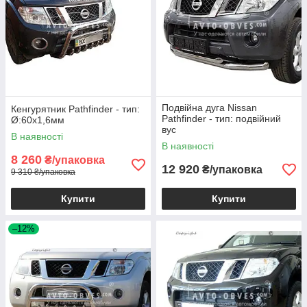
Подвійна дуга Nissan
Кенгурятник Pathfinder - тип:
Pathfinder - тип: подвійний
Ø:60х1,6мм
вус
В наявності
В наявності
8 260
₴/упаковка
12 920
₴/упаковка
9 310 ₴/упаковка
Купити
Купити
–12%