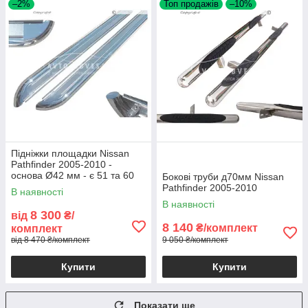
–2%
Топ продажів
–10%
Підніжки площадки Nissan
Pathfinder 2005-2010 -
основа Ø42 мм - є 51 та 60
Бокові труби д70мм Nissan
мм
Pathfinder 2005-2010
В наявності
В наявності
8 300
від
₴/
8 140
₴/комплект
комплект
від 8 470 ₴/комплект
9 050 ₴/комплект
Купити
Купити
Показати ще