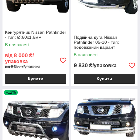
Кенгурятник Nissan Pathfinder
- тип: Ø:60х1,6мм
Подвійна дуга Nissan
Pathfinder 05-10 - тип:
В наявності
подовжений варіант
8 000
В наявності
від
₴/
упаковка
9 830
₴/упаковка
від 9 050 ₴/упаковка
Купити
Купити
–12%