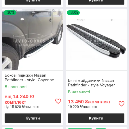
Купити
Купити
–10%
–30%
Бокові підніжки Nissan
Pathfinder - style: Cayenne
Бічні майданчики Nissan
Pathfinder - style Voyager
В наявності
В наявності
14 240
від
₴/
13 450
₴/комплект
комплект
від 15 820 ₴/комплект
19 220 ₴/комплект
Купити
Купити