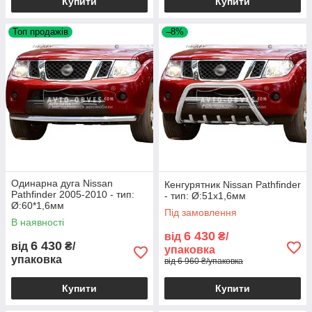
Купити
Купити
Топ продажів
–8%
Одинарна дуга Nissan
Кенгурятник Nissan Pathfinder
Pathfinder 2005-2010 - тип:
- тип: Ø:51х1,6мм
Ø:60*1,6мм
Під замовлення
В наявності
6 430
від
₴/
6 430
від
₴/
упаковка
упаковка
від 6 960 ₴/упаковка
Купити
Купити