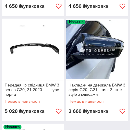
4 650
4 650
₴/упаковка
₴/упаковка
Новинка
Передня lip спідниця BMW 3
Накладки на дзеркала BMW 3
series G20, 21 2020-… - type:
серія G20, G21 - тип: 2 шт tr
чорна
style з кліпсами
Немає в наявності
Немає в наявності
5 020
3 660
₴/упаковка
₴/упаковка
Новинка