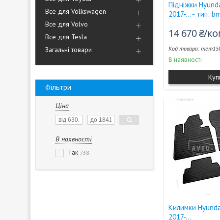
Підніжки Hyunda
Все для Volkswagen
2017-... - тип: 
Все для Volvo
14 670 ₴/к
Все для Tesla
mem150
Загальні товари
В наявності
Куп
Фільтри
Ціна
В наявності
Так
38
Килимки Hyunda
2017-...