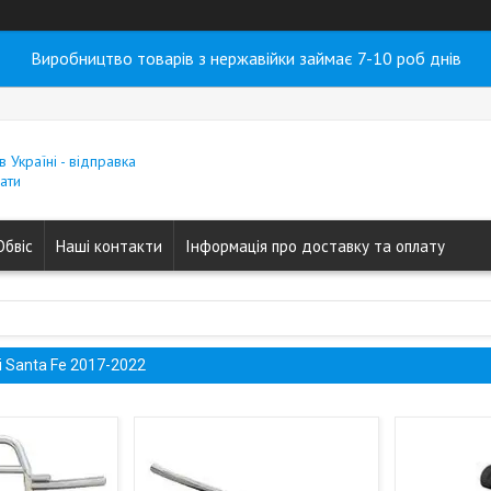
Виробництво товарів з нержавійки займає 7-10 роб днів
в Україні - відправка
ати
Обвіс
Наші контакти
Інформація про доставку та оплату
i Santa Fe 2017-2022