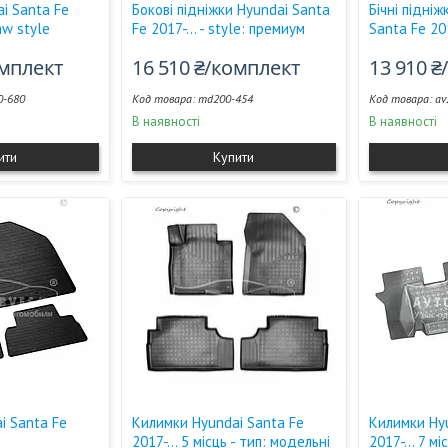
i Santa Fe
Бокові підніжки Hyundai Santa
Бічні підні
bmw style
Fe 2017-... - style: премиум
Santa Fe 201
омплект
16 510 ₴/комплект
13 910 
-680
md200-454
av
В наявності
В наявності
ити
Купити
i Santa Fe
Килимки Hyundai Santa Fe
Килимки Hy
2017-... 5 місць - тип: модельні
2017-... 7 м