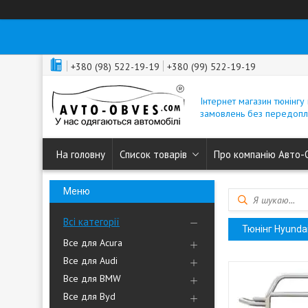
+380 (98) 522-19-19
+380 (99) 522-19-19
Інтернет магазин тюнінгу 
замовлень без передопл
На головну
Список товарів
Про компанію Авто-
Всі категорії
Тюнінг Hyunda
Все для Acura
Все для Audi
Все для BMW
Все для Byd