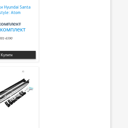
жки Hyundai Santa
 style: Atom
/комплект
₴/комплект
001-6590
Купити