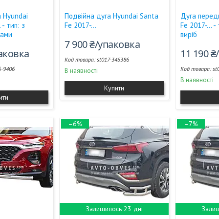
 Hyundai
Подвійна дуга Hyundai Santa
Дуга перед
 - тип: з
Fe 2017-...
Fe 2017-... 
ками
виріб
7 900 ₴/упаковка
паковка
11 190 ₴
st017-345386
6-9406
st
В наявності
В наявності
Купити
ити
–6%
–7%
Залишилось 23 дні
Залиш