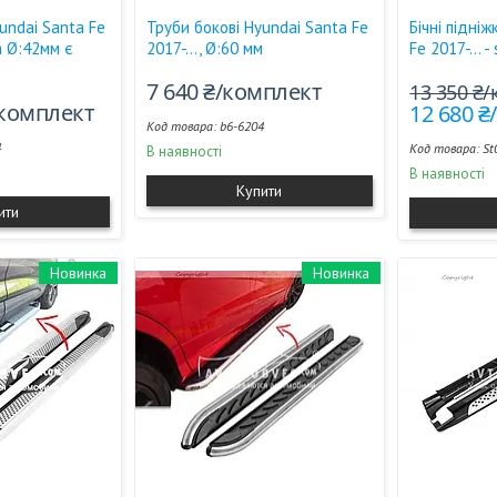
undai Santa Fe
Труби бокові Hyundai Santa Fe
Бічні підні
ва Ø:42мм є
2017-..., Ø:60 мм
Fe 2017-... -
7 640 ₴/комплект
13 350 ₴
/комплект
12 680 
b6-6204
4
St
В наявності
В наявності
Купити
ити
Новинка
Новинка