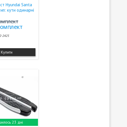
ст Hyundai Santa
-тип: кути одинарні
комплект
/комплект
2-2425
Купити
илось 23 дні