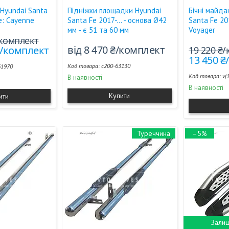
 Hyundai Santa
Підніжки площадки Hyundai
Бічні майда
le: Cayenne
Santa Fe 2017-... - основа Ø42
Santa Fe 2017
мм - є 51 та 60 мм
Voyager
/комплект
від 8 470 ₴/комплект
 ₴/комплект
19 220 ₴
13 450 
c200-63130
61970
vj
В наявності
В наявності
Купити
ити
Туреччина
–5%
Залиш