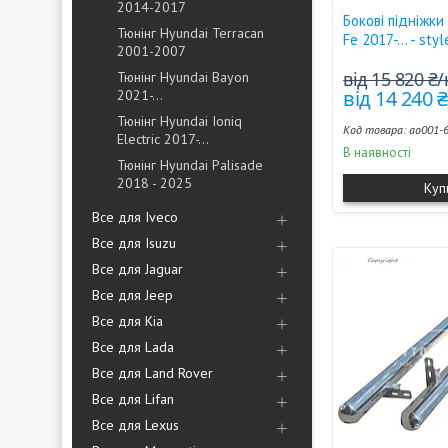
2014-2017
Бокові підніжки
Тюнінг Hyundai Terracan
Fe 2017-... - sty
2001-2007
від 15 820 ₴
Тюнінг Hyundai Bayon
від 14 240
2021-...
Тюнінг Hyundai Ioniq
ao001-
Electric 2017-...
В наявності
Тюнінг Hyundai Palisade
2018 - 2025
Куп
Все для Iveco
Все для Isuzu
Все для Jaguar
Все для Jeep
Все для Kia
Все для Lada
Все для Land Rover
Все для Lifan
Все для Lexus