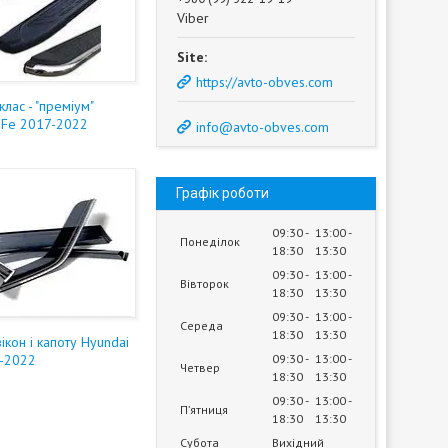
Viber
https://avto-obves.com
клас - "преміум"
a Fe 2017-2022
info@avto-obves.com
Графік роботи
09:30
13:00
Понеділок
18:30
13:30
09:30
13:00
Вівторок
18:30
13:30
09:30
13:00
Середа
18:30
13:30
кон і капоту Hyundai
7-2022
09:30
13:00
Четвер
18:30
13:30
09:30
13:00
Пʼятниця
18:30
13:30
Субота
Вихідний