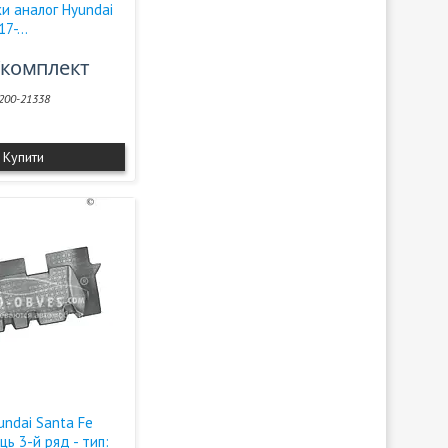
жки аналог Hyundai
7-...
₴/комплект
200-21338
Купити
undai Santa Fe
ісць 3-й ряд - тип: