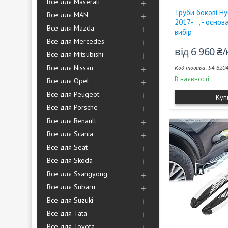
Все для Maserati
Труби бокові Hy
Все для MAN
2017-..., - осно
Все для Mazda
вибір
Все для Mercedes
від 6 960 ₴
Все для Mitsubishi
Все для Nissan
b4-620
В наявності
Все для Opel
Все для Peugeot
Куп
Все для Porsche
Все для Renault
Все для Scania
Все для Seat
Все для Skoda
Все для Ssangyong
Все для Subaru
Все для Suzuki
Все для Tata
Все для Toyota