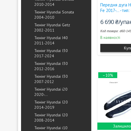
2010-2014
Передня дуга H
Fe 2017-... -тип
Тюнінг Hyundai Sonata
2004-2010
6 690 ₴/уп
Тюнінг Hyundai Getz
2002-2011
d60-14
Тюнінг Hyundai I40
В наявності
2011-2014
Куп
Тюнінг Hyundai I30
2017-2024
Тюнінг Hyundai I30
2012-2016
–10%
Тюнінг Hyundai I30
2007-2012
Тюнінг Hyundai i20
2020-...
Тюнінг Hyundai I20
2014-2019
Тюнінг Hyundai I20
2008-2014
Залишилос
Тюнінг Hyundai i10