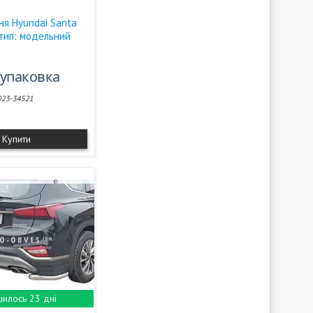
ня Hyundai Santa
- тип: модельний
/упаковка
023-34521
Купити
илось 23 дні