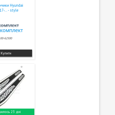
нчики Hyundai
-... - style
/комплект
₴/комплект
100-62500
Купити
илось 23 дні