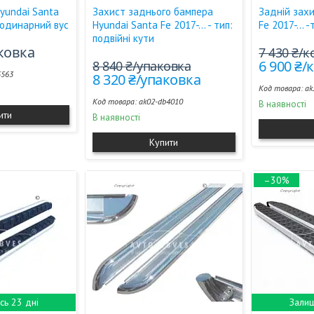
yundai Santa
Захист заднього бампера
Задній захи
: одинарний вус
Hyundai Santa Fe 2017-... - тип:
Fe 2017-... 
подвійні кути
аковка
7 430 ₴/
6 900 ₴
8 840 ₴/упаковка
5563
8 320 ₴/упаковка
ak
ak02-db4010
В наявності
ити
В наявності
Купити
–30%
ь 23 дні
Залиш