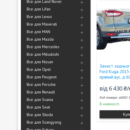
Все для Land Rover
Все для Lifan
Все для Lexus
Все для Maserati
Все для MAN
Все для Mazda
Все для Mercedes
Все для Mitsubishi
Все для Nissan
Захист задньог
Все для Opel
Ford Kuga 2013-
Все для Peugeot
прямий вус, д:6
Все для Porsche
від 6 430 ₴
Все для Renault
ab002-
Все для Scania
В наявності
Все для Seat
Куп
Все для Skoda
Все для Ssangyong
Все для Subaru