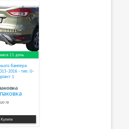
ився 21 день
нього бампера
013-2016 - тип: U-
аріант 1
упаковка
упаковка
020-78
Купити