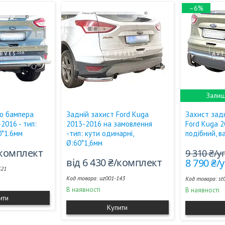
–6%
Залиш
о бампера
Задній захист Ford Kuga
Захист зад
2016 - тип:
2013-2016 на замовлення
Ford Kuga 2
0*1.6мм
-тип: кути одинарні,
подібний, в
Ø:60*1,6мм
/комплект
9 310 ₴/
від 6 430 ₴/комплект
8 790 ₴/
321
uz001-143
st
В наявності
В наявності
ити
Купити