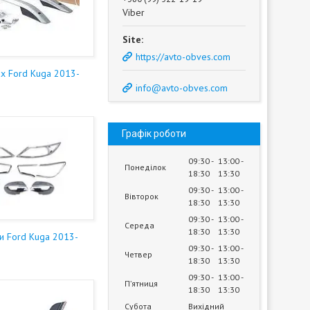
Viber
https://avto-obves.com
ах Ford Kuga 2013-
info@avto-obves.com
Графік роботи
09:30
13:00
Понеділок
18:30
13:30
09:30
13:00
Вівторок
18:30
13:30
09:30
13:00
Середа
18:30
13:30
и Ford Kuga 2013-
09:30
13:00
Четвер
18:30
13:30
09:30
13:00
Пʼятниця
18:30
13:30
Субота
Вихідний