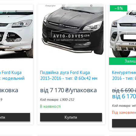
–8%
Залиш
 Ford Kuga
Подвійна дуга Ford Kuga
Кенгурятник
п: модельний
2013-2016 - тип: Ø:60х42 мм
2016 - тип:
паковка
від 7 170 ₴/упаковка
від 6 690
від 6 17
19
L900-232
wt
В наявності
Під замовле
ити
Купити