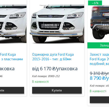
–6%
Залиш
Ford Kuga
Одинарна дуга Ford Kuga
Захист зад
: з пластинами
2013-2016 - тип: д:60мм
Ford Kuga 2
подібний, в
паковка
від 6 170 ₴/упаковка
9 310 ₴/
46
B900-232
8 790 ₴/
В наявності
st
ити
Купити
В наявності