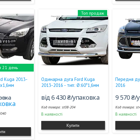
Топ продаж
я 21 день
rd Kuga 2013-
Одинарна дуга Ford Kuga
Передня ду
0х1,6мм
2013-2016 - тип: Ø:60*1,6мм
2016
від 6 430 ₴/упаковка
9 570 ₴/
ковка
аковка
st08-204
st
3040
В наявності
В наявності
Купити
ити