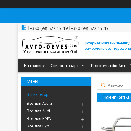
+380 (98) 522-19-19
+380 (99) 522-19-19
Інтернет магазин тюнінгу 
замовлень без передопл
На головну
Список товарів
Про компанію Авто-
Всі категорії
Тюнінг Ford K
Все для Acura
Все для Audi
Все для BMW
Все для Byd