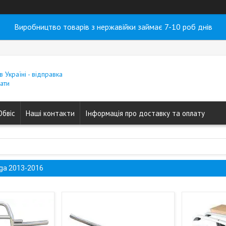
Виробництво товарів з нержавійки займає 7-10 роб днів
в Україні - відправка
ати
Обвіс
Наші контакти
Інформація про доставку та оплату
uga 2013-2016