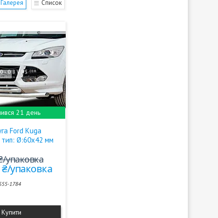
Галерея
Список
ився 21 день
га Ford Kuga
 тип: Ø:60х42 мм
 ₴/упаковка
0 ₴/упаковка
555-1784
Купити