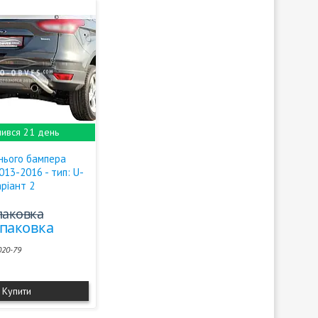
ився 21 день
нього бампера
013-2016 - тип: U-
аріант 2
упаковка
упаковка
020-79
Купити