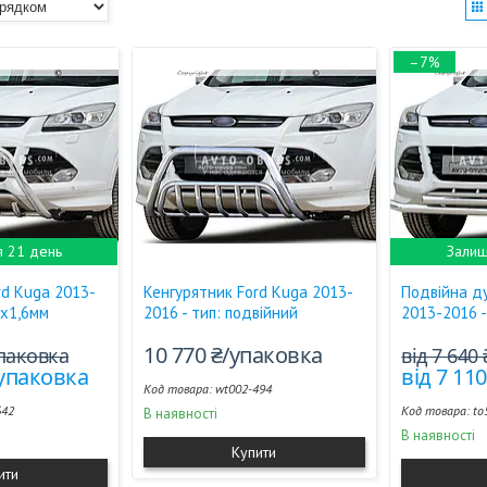
–7%
я 21 день
Залиш
rd Kuga 2013-
Кенгурятник Ford Kuga 2013-
Подвійна ду
1х1,6мм
2016 - тип: подвійний
2013-2016 -
10 770 ₴/упаковка
упаковка
від 7 640
/упаковка
від 7 11
wt002-494
642
to
В наявності
В наявності
Купити
ити