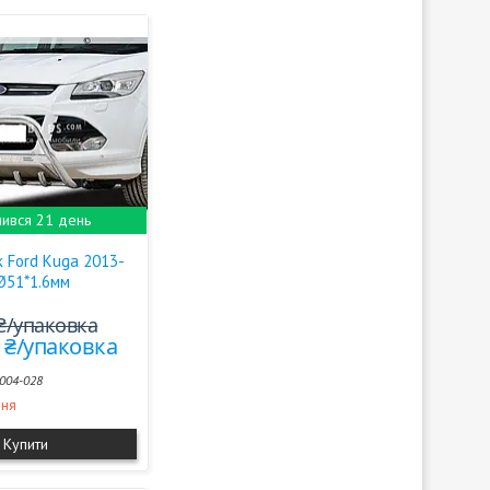
ився 21 день
 Ford Kuga 2013-
 Ø51*1.6мм
 ₴/упаковка
0 ₴/упаковка
004-028
ння
Купити