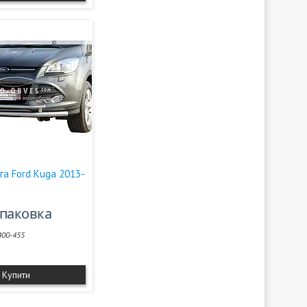
га Ford Kuga 2013-
упаковка
400-455
Купити