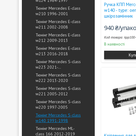
w124 1984-1997
Ручка КПП Merc
Тюнінг Mercedes E-class
w140 - type: o
w210 1996-2001
шкірозамінник
Тюнінг Mercedes E-class
940 ₴/упак
w211 2002-2008
Тюнінг Mercedes E-class
kpp100
w212 2009-2013
В наявності
Тюнінг Mercedes E-class
w213 2016-2018
Куп
Тюнінг Mercedes S-class
w223 2021-...
Тюнінг Mercedes S-class
w222 2013-2020
Тюнінг Mercedes S-class
w221 2005-2012
Тюнінг Mercedes S-class
w220 1997-2005
Тюнінг Mercedes S-class
w140 1991-1998
Тюнінг Mercedes ML-
class 166 2012-2019
Кріплення для 