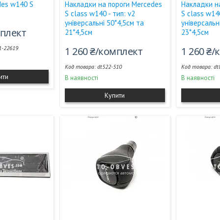
des w140 S
Накладки на пороги Mercedes
Накладки н
S class w140 - тип: v2
S class w140
універсальні 50*4,5см та
універсальн
мплект
21*4,5см
23*4,5см
1-22619
1 260 ₴/комплект
1 260 ₴
dt522-510
dt
ити
В наявності
В наявності
Купити