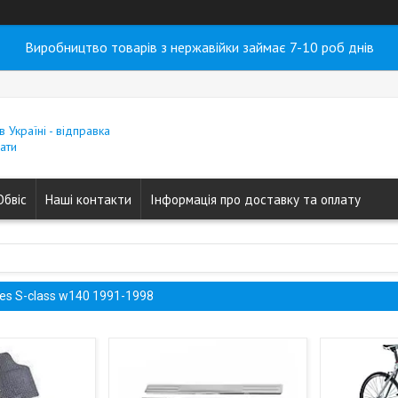
Виробництво товарів з нержавійки займає 7-10 роб днів
в Україні - відправка
ати
Обвіс
Наші контакти
Інформація про доставку та оплату
es S-class w140 1991-1998