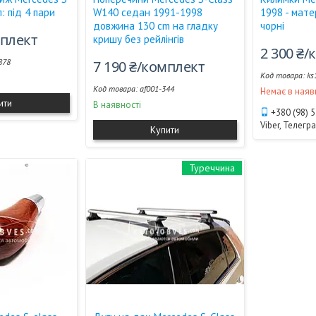
: під 4 пари
W140 седан 1991-1998
1998 - матер
довжина 130 cm на гладку
чорні
мплект
кришу без рейлінгів
2 300 ₴
878
7 190 ₴/комплект
ks
af001-344
Немає в наяв
ити
В наявності
+380 (98) 
Viber, Телегр
Купити
Туреччина