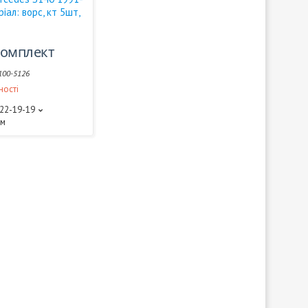
іал: ворс, кт 5шт,
/комплект
100-5126
ності
522-19-19
ам