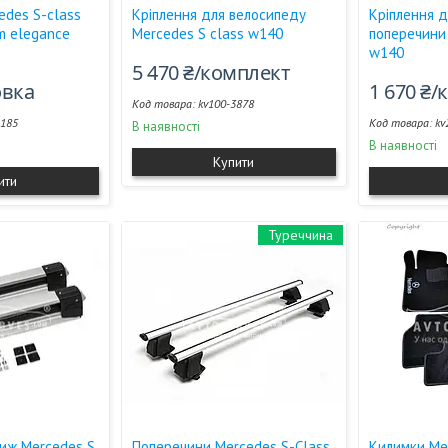
edes S-сlass
Кріплення для велосипеду
Кріплення д
em elegance
Mercedes S class w140
поперечини 
w140
5 470 ₴/комплект
овка
1 670 ₴
kv100-3878
-185
kv
В наявності
В наявності
Купити
ити
Туреччина
лиж Mercedes S
Поперечини Mercedes S-Class
Килимки Me