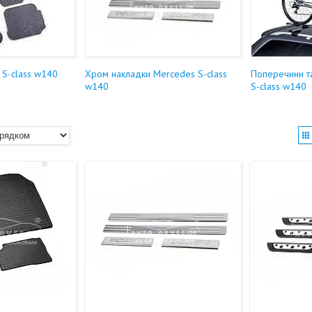
 S-class w140
Хром накладки Mercedes S-class
Поперечини т
w140
S-class w140