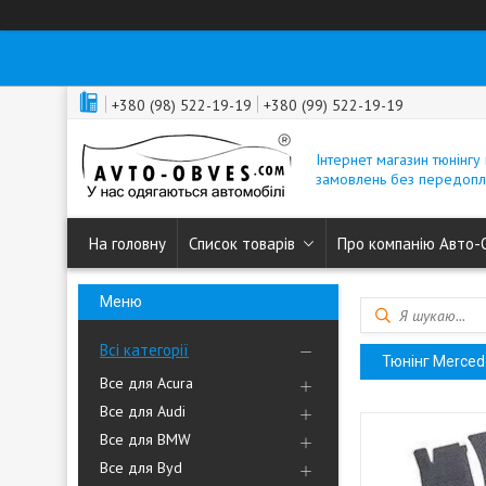
+380 (98) 522-19-19
+380 (99) 522-19-19
Інтернет магазин тюнінгу 
замовлень без передопл
На головну
Список товарів
Про компанію Авто-
Всі категорії
Тюнінг Merced
Все для Acura
Все для Audi
Все для BMW
Все для Byd