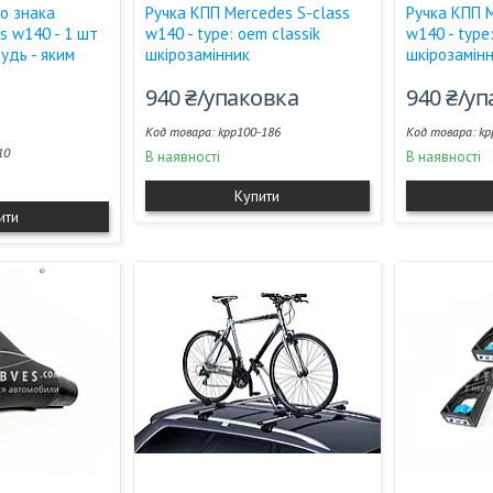
о знака
Ручка КПП Mercedes S-сlass
Ручка КПП M
s w140 - 1 шт
w140 - type: oem classik
w140 - type
будь - яким
шкірозамінник
шкірозамін
940 ₴/упаковка
940 ₴/у
kpp100-186
kp
10
В наявності
В наявності
Купити
ити