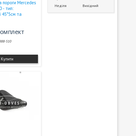
а пороги Mercedes
Неділя
Вихідний
 - тип:
і 45*5см та
/комплект
888-510
Купити