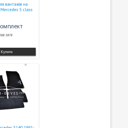
ля вантажів на
Mercedes S class
/комплект
288-3878
Купити
rcedes S140 1991-