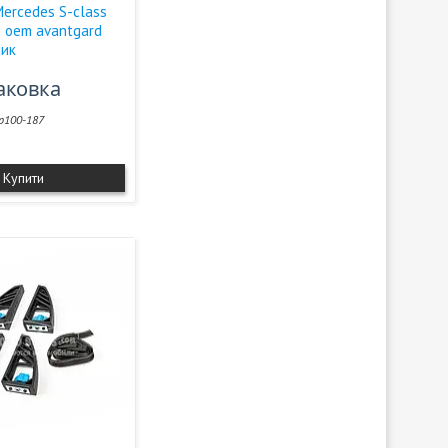
ercedes S-сlass
: oem avantgard
ник
паковка
p100-187
Купити