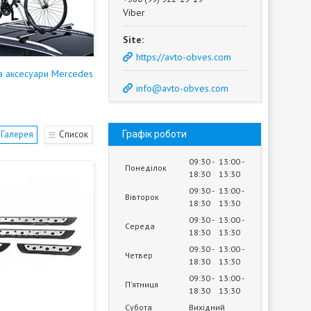
Viber
https://avto-obves.com
а аксесуари Mercedes
info@avto-obves.com
Галерея
Список
Графік роботи
09:30
13:00
Понеділок
18:30
13:30
09:30
13:00
Вівторок
18:30
13:30
09:30
13:00
Середа
18:30
13:30
09:30
13:00
Четвер
18:30
13:30
09:30
13:00
Пʼятниця
18:30
13:30
Субота
Вихідний