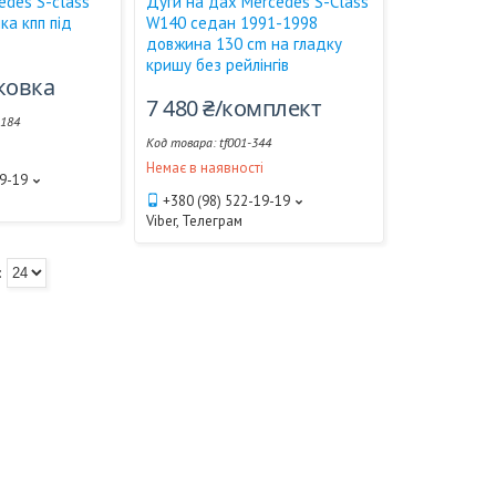
edes S-сlass
Дуги на дах Mercedes S-Class
ка кпп під
W140 седан 1991-1998
довжина 130 cm на гладку
кришу без рейлінгів
аковка
7 480 ₴/комплект
-184
tf001-344
і
Немає в наявності
19-19
+380 (98) 522-19-19
Viber, Телеграм