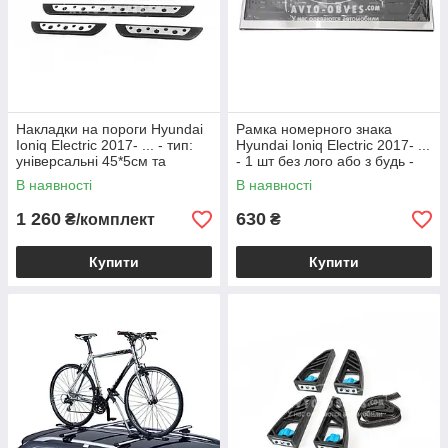
Накладки на пороги Hyundai
Рамка номерного знака
Ioniq Electric 2017- ... - тип:
Hyundai Ioniq Electric 2017- ...
універсальні 45*5см та
- 1 шт без лого або з будь -
23*4,5см
яким Вашим лого
В наявності
В наявності
1 260
630
₴/комплект
₴
Купити
Купити