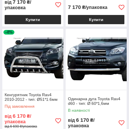
7 170
від
₴/
7 170
₴/упаковка
упаковка
Купити
Купити
–8%
Кенгурятник Toyota Rav4
Одинарна дуга Toyota Rav4
2010-2012 - тип: Ø51*1.6мм
d60 - тип: Ø:60*1,6мм
Під замовлення
В наявності
6 170
від
₴/
6 170
від
₴/
упаковка
упаковка
від 6 690 ₴/упаковка