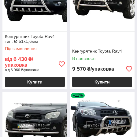
Кенгурятник Toyota Rav4 -
тип: Ø:51х1,6мм
Під замовлення
Кенгурятник Toyota Rav4
6 430
В наявності
від
₴/
упаковка
9 570
₴/упаковка
від 6 960 ₴/упаковка
Купити
Купити
–12%