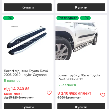
Купити
Купити
–10%
Топ продажів
–10%
Бокові підніжки Toyota Rav4
2006-2012 - style: Cayenne
Бокові труби д70мм Toyota
Rav4 2006-2012
В наявності
В наявності
14 240
від
₴/
8 140
₴/комплект
комплект
від 15 820 ₴/комплект
9 050 ₴/комплект
Купити
Купити