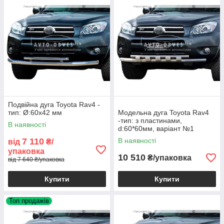
Подвійна дуга Toyota Rav4 -
тип: Ø:60х42 мм
Модельна дуга Toyota Rav4
-тип: з пластинами,
В наявності
d:60*60мм, варіант №1
7 110
В наявності
від
₴/
упаковка
10 510
₴/упаковка
від 7 640 ₴/упаковка
Купити
Купити
Топ продажів