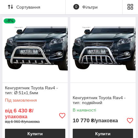
Сортування
0
Фільтри
–8%
Кенгурятник Toyota Rav4 -
тип: Ø:51х1,6мм
Кенгурятник Toyota Rav4 -
Під замовлення
тип: подвійний
6 430
В наявності
від
₴/
упаковка
10 770
₴/упаковка
від 6 960 ₴/упаковка
Купити
Купити