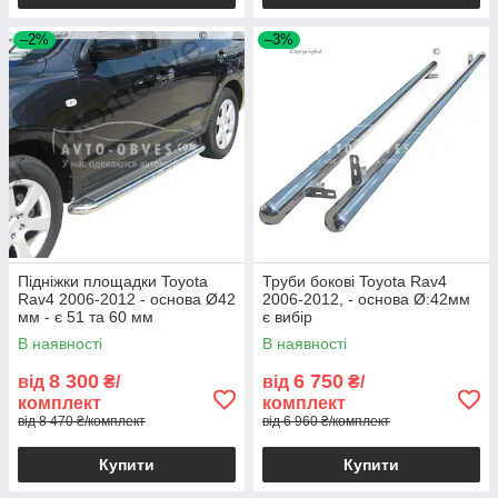
–2%
–3%
Підніжки площадки Toyota
Труби бокові Toyota Rav4
Rav4 2006-2012 - основа Ø42
2006-2012, - основа Ø:42мм
мм - є 51 та 60 мм
є вибір
В наявності
В наявності
8 300
6 750
від
₴/
від
₴/
комплект
комплект
від 8 470 ₴/комплект
від 6 960 ₴/комплект
Купити
Купити