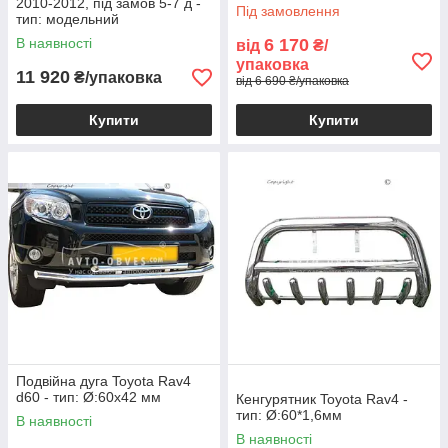
2010-2012, під замов 5-7 д -
Під замовлення
тип: модельний
В наявності
6 170
від
₴/
упаковка
11 920
₴/упаковка
від 6 690 ₴/упаковка
Купити
Купити
Подвійна дуга Toyota Rav4
d60 - тип: Ø:60х42 мм
Кенгурятник Toyota Rav4 -
тип: Ø:60*1,6мм
В наявності
В наявності