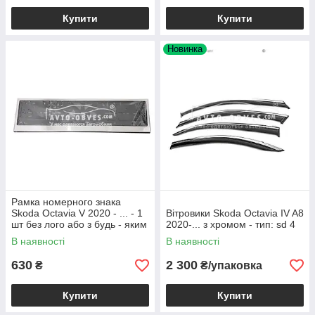
Купити
Купити
Новинка
Рамка номерного знака
Skoda Octavia V 2020 - ... - 1
Вітровики Skoda Octavia IV A8
шт без лого або з будь - яким
2020-... з хромом - тип: sd 4
Вашим лого
В наявності
В наявності
630
2 300
₴
₴/упаковка
Купити
Купити