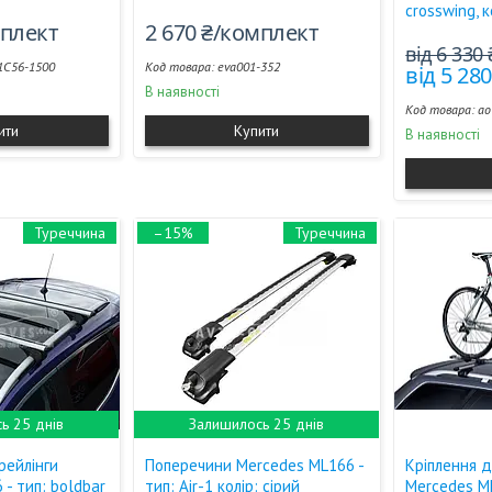
crosswing, к
мплект
2 670 ₴/комплект
від 6 330
1C56-1500
eva001-352
від 5 28
В наявності
ao
ити
Купити
В наявності
Туреччина
–15%
Туреччина
ь 25 днів
Залишилось 25 днів
рейлінги
Поперечини Mercedes ML166 -
Кріплення 
- тип: boldbar
тип: Air-1 колір: сірий
Mercedes M