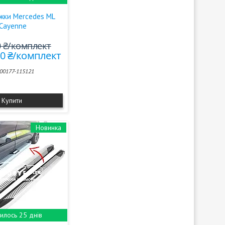
іжки Mercedes ML
: Cayenne
0 ₴/комплект
40 ₴/комплект
00177-115121
Купити
Новинка
илось 25 днів