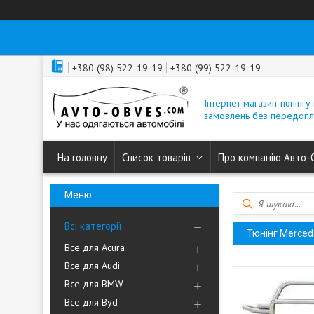
+380 (98) 522-19-19
+380 (99) 522-19-19
Інтернет магазин тюнінгу 
замовлень без передопл
На головну
Список товарів
Про компанію Авто-
Всі категорії
Тюнінг Merced
Все для Acura
Все для Audi
Все для BMW
Все для Byd