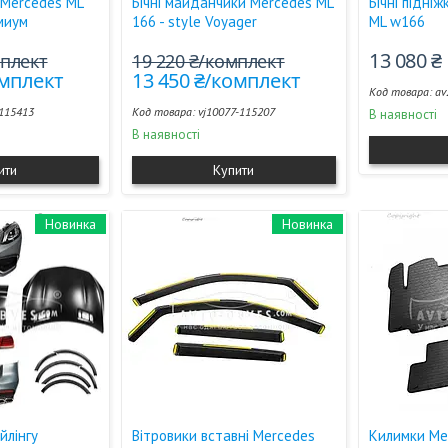
 Mercedes ML
Бічні майданчики Mercedes ML
Бічні підні
емиум
166 - style Voyager
ML w166
13 080 ₴
мплект
19 220 ₴/комплект
омплект
13 450 ₴/комплект
av
115413
vj10077-115207
В наявності
В наявності
ити
Купити
Новинка
Новинка
йлінгу
Вітровики вставні Mercedes
Килимки Me