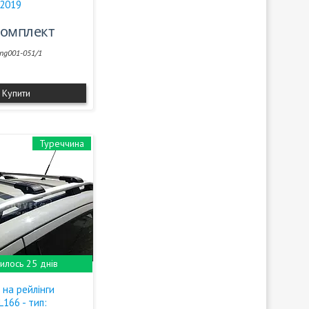
2019
/комплект
ing001-051/1
Купити
Туреччина
илось 25 днів
 на рейлінги
166 - тип: