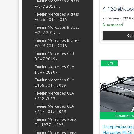
Тюнінг Mercedes A class
w177 2018-...
4 160 ₴/ко
Тюнінг Mercedes A class
NPA10-
w176 2012-2015
В наявності
Тюнінг Mercedes B class
w247 2019-...
Куп
Тюнінг Mercedes B-class
w246 2011-2018
Тюнінг Mercedes GLB
X247 2019-...
–2%
Тюнінг Mercedes GLA
H247 2020-...
Тюнінг Mercedes GLA
x156 2014-2019
Тюнінг Mercedes CLA
C118 2019-...
Тюнінг Mercedes CLA
C117 2012-2019
Залишилос
Тюнінг Mercedes-Benz
T1 1977 - 1995
Поперечини на 
Mercedes ML166 
Тюнінг Mercedes-Benz