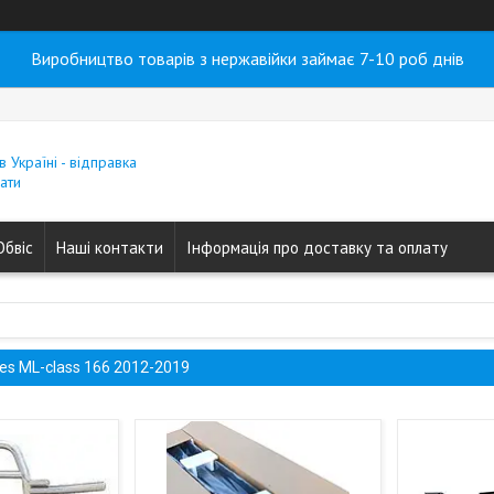
Виробництво товарів з нержавійки займає 7-10 роб днів
в Україні - відправка
ати
Обвіс
Наші контакти
Інформація про доставку та оплату
es ML-class 166 2012-2019