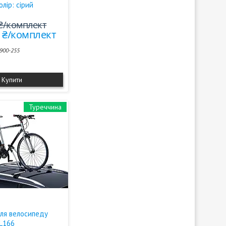
олір: сірий
 ₴/комплект
0 ₴/комплект
900-255
Купити
Туреччина
для велосипеду
L166