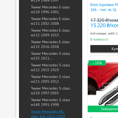
w124 1984-1997
Бічні підніжки 
Тюнінг Mercedes E-class
166 - тип: пк GL
w210 1996-2001
Тюнінг Mercedes E-class
17 320 ₴/ко
w211 2002-2008
15 220 ₴/к
Тюнінг Mercedes E-class
md01-1
w212 2009-2013
В наявності
Тюнінг Mercedes E-class
w213 2016-2018
Куп
Тюнінг Mercedes S-class
w223 2021-...
–10%
Тюнінг Mercedes S-class
w222 2013-2020
Тюнінг Mercedes S-class
w221 2005-2012
Тюнінг Mercedes S-class
w220 1997-2005
Тюнінг Mercedes S-class
w140 1991-1998
Залишилос
Тюнінг Mercedes ML-
class 166 2012-2019