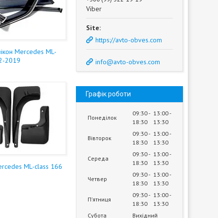
Viber
https://avto-obves.com
ікон Mercedes ML-
12-2019
info@avto-obves.com
Графік роботи
09:30
13:00
Понеділок
18:30
13:30
09:30
13:00
Вівторок
18:30
13:30
09:30
13:00
Середа
18:30
13:30
ercedes ML-class 166
09:30
13:00
Четвер
18:30
13:30
09:30
13:00
Пʼятниця
18:30
13:30
Субота
Вихідний