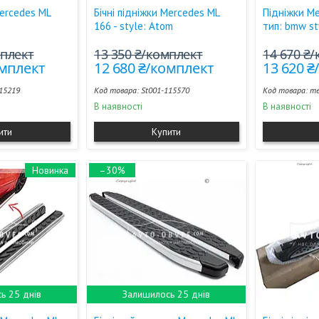
Mercedes ML
Бічні підніжки Mercedes ML
Підніжки Me
166 - style: Atom
тип: bmw st
мплект
13 350 ₴/комплект
14 670 ₴
омплект
12 680 ₴/комплект
13 620 
15219
St001-115570
me
В наявності
В наявності
ити
Купити
Новинка
–30%
ь 25 днів
Залишилось 25 днів