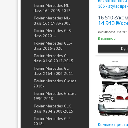
Бокові підніжки
Тюнінг Mercedes ML-
166 - style: пр
class 164 2005-2012
16 510 ₴/ко
Тюнінг Mercedes ML-
14 940 ₴/к
class 163 1998-2005
Тюнінг Mercedes GLS-
md200-
class 2020-...
В наявності
Тюнінг Mercedes GLS-
class 2016-2020
Куп
Тюнінг Mercedes GL-
class X166 2012-2015
Тюнінг Mercedes GL-
class X164 2006-2011
Тюнінг Mercedes G-class
2018-...
Тюнінг Mercedes G-class
1990-2018
Тюнінг Mercedes GLK
class X204 2008-2015
Тюнінг Mercedes GLE
2018-...
Комплект реста