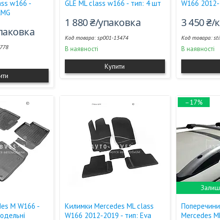
ass w166 -
GLE ML сlass w166 - тип: 4 шт
W166 2012-
 AMG
1 880 ₴/упаковка
3 450 ₴
упаковка
sp001-13474
st
7778
В наявності
В наявності
Купити
ити
–17%
Залиш
es M W166 -
Килимки Mercedes ML class
Поперечини
модельні
W166 2012-2019 - тип: Eva
Mercedes ML