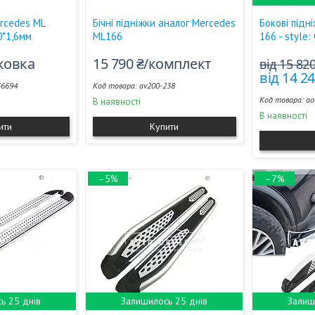
rcedes ML
Бічні підніжки аналог Mercedes
Бокові підн
0*1,6мм
ML166
166 - style
аковка
15 790 ₴/комплект
від 15 82
від 14 2
56694
av200-238
ao
В наявності
В наявності
ити
Купити
–5%
–7%
ь 25 днів
Залишилось 25 днів
Залиш