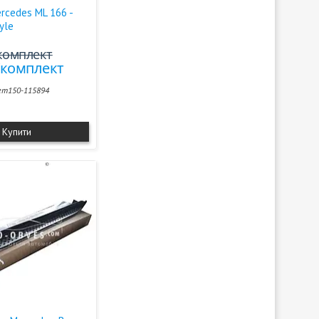
rcedes ML 166 -
yle
/комплект
₴/комплект
m150-115894
Купити