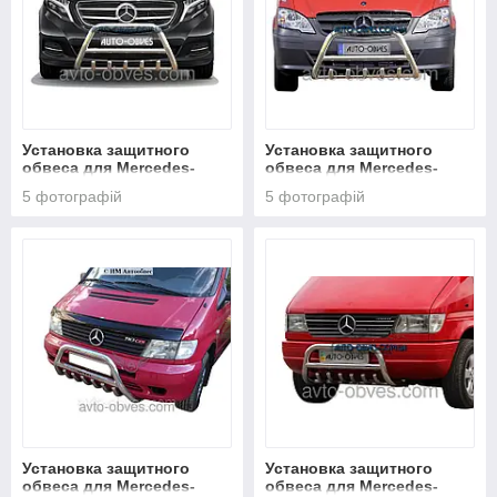
Установка защитного
Установка защитного
обвеса для Mercedes-
обвеса для Mercedes-
Benz Vito III / V-klass W447
Benz Vito II / Viano II (2010-
5 фотографій
5 фотографій
2015)
Установка защитного
Установка защитного
обвеса для Mercedes-
обвеса для Mercedes-