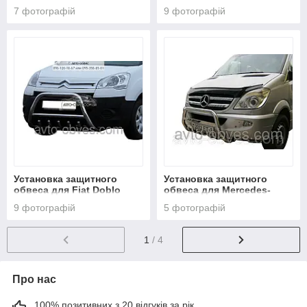
Benz Vito 638
Benz Sprinter 1996-2006
7 фотографій
9 фотографій
Установка защитного
Установка защитного
обвеса для Fiat Doblo
обвеса для Mercedes-
2005-
Benz Sprinter 2006-2015
9 фотографій
5 фотографій
1
/ 4
Про нас
100% позитивних з 20 відгуків за рік