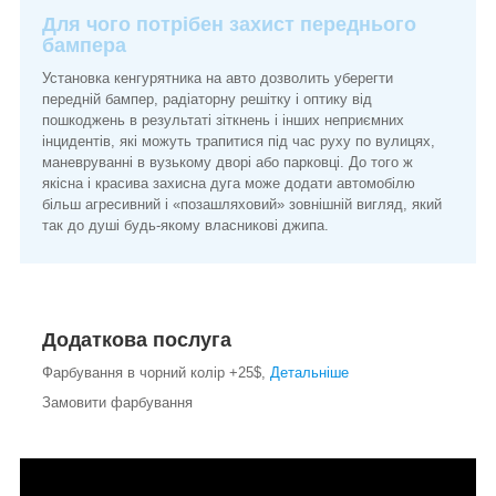
Для чого потрібен захист переднього
бампера
Установка кенгурятника на авто дозволить уберегти
передній бампер, радіаторну решітку і оптику від
пошкоджень в результаті зіткнень і інших неприємних
інцидентів, які можуть трапитися під час руху по вулицях,
маневруванні в вузькому дворі або парковці. До того ж
якісна і красива захисна дуга може додати автомобілю
більш агресивний і «позашляховий» зовнішній вигляд, який
так до душі будь-якому власникові джипа.
Додаткова послуга
Фарбування в чорний колір +25$,
Детальніше
Замовити фарбування