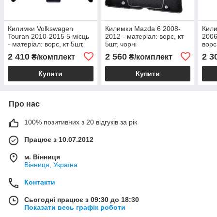
Килимки Volkswagen
Килимки Mazda 6 2008-
Кили
Touran 2010-2015 5 місць
2012 - матеріал: ворс, кт
2006
- матеріал: ворс, кт 5шт,
5шт, чорні
ворс
чорні
2 410
2 560
2 3
₴/комплект
₴/комплект
Купити
Купити
Про нас
100% позитивних з 20 відгуків за рік
Працює з 10.07.2012
м. Вінниця
Вінниця, Україна
Контакти
Сьогодні працює з 09:30 до 18:30
Показати весь графік роботи