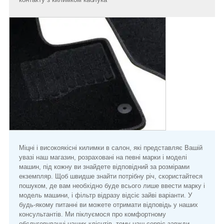
Міцні і високоякісні килимки в салон, які представляє Вашій
увазі наш магазин, розраховані на певні марки і моделі
машин, під кожну ви знайдете відповідний за розмірами
екземпляр. Щоб швидше знайти потрібну річ, скористайтеся
пошуком, де вам необхідно буде всього лише ввести марку і
модель машини, і фільтр відразу відсіє зайві варіанти. У
будь-якому питанні ви можете отримати відповідь у наших
консультантів. Ми піклуємося про комфортному
обслуговуванні наших клієнтів, тому наш сервіс завжди