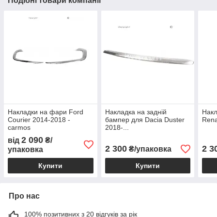
Подібні товари компанії
Накладки на фари Ford
Накладка на задній
Накл
Courier 2014-2018 -
бампер для Dacia Duster
Rena
carmos
2018-...
2 090
від
₴/
2 300
2 3
₴/упаковка
упаковка
Купити
Купити
Про нас
100% позитивних з 20 відгуків за рік