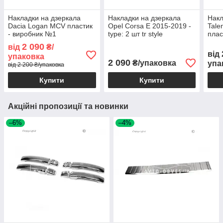
Накладки на дзеркала
Накладки на дзеркала
Накл
Dacia Logan MCV пластик
Opel Corsa E 2015-2019 -
Tale
- виробник №1
type: 2 шт tr style
плас
№1
2 090
від
₴/
від
упаковка
2 090
₴/упаковка
упа
від 2 200 ₴/упаковка
Купити
Купити
Акційні пропозиції та новинки
–6%
–4%