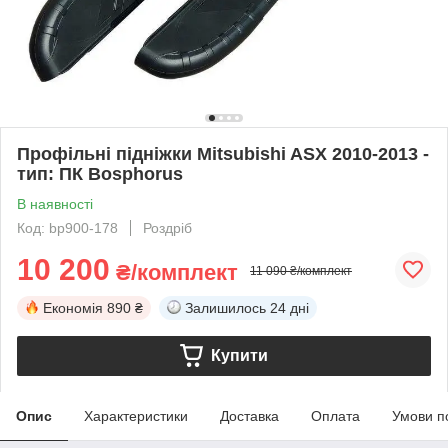
Профільні підніжки Mitsubishi ASX 2010-2013 -
тип: ПК Bosphorus
В наявності
Код: bp900-178
Роздріб
10 200
₴/комплект
11 090 ₴/комплект
Економія
890 ₴
Залишилось
24 дні
Купити
Опис
Характеристики
Доставка
Оплата
Умови п