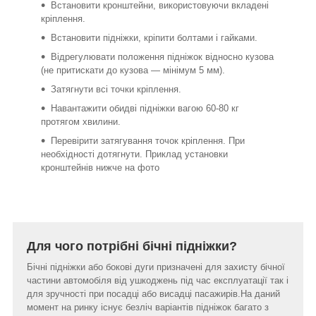
Встановити кронштейни, використовуючи вкладені
кріплення.
Встановити підніжки, кріпити болтами і гайками.
Відрегулювати положення підніжок відносно кузова
(не притискати до кузова ― мінімум 5 мм).
Затягнути всі точки кріплення.
Навантажити обидві підніжки вагою 60-80 кг
протягом хвилини.
Перевірити затягування точок кріплення. При
необхідності дотягнути. Приклад установки
кронштейнів нижче на фото
Для чого потрібні бічні підніжки?
Бічні підніжки або бокові дуги призначені для захисту бічної
частини автомобіля від ушкоджень під час експлуатації так і
для зручності при посадці або висадці пасажирів.На даний
момент на ринку існує безліч варіантів підніжок багато з