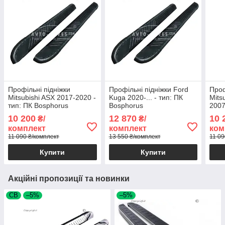
Профільні підніжки
Профільні підніжки Ford
Проф
Mitsubishi ASX 2017-2020 -
Kuga 2020-... - тип: ПК
Mits
тип: ПК Bosphorus
Bosphorus
2007
Bosp
10 200
12 870
10 
₴/
₴/
комплект
комплект
ком
11 090 ₴/комплект
13 550 ₴/комплект
11 09
Купити
Купити
Акційні пропозиції та новинки
СВ
–5%
–5%