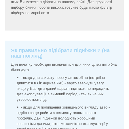
яких Ви можете підібрати на нашому сайті. Для зручності
підбору бічних порогів використовуйте будь ласка фільтр
підбору по марці авто.
Як правильно підібрати підніжки ? (на
наш погляд)
Для початку необхідно визначитися для яких цілей потрібна
бічна дуга
- якщо для захисту порогу автомобіля (потрібно
дивитися в бік нержавійки) - варто звернути увагу
якщо у Вас діти даний варіант підніжок не підходить
для експлуатації в зимовий період - так як на них
утворюється лід.
- якщо для поліпшення зовнішнього вигляду авто -
підбір краще робити з сегменту алюмінієвого
профілю, дані підніжки володіють хорошими
зовнішніми даними, так і можливістю експлуатації у