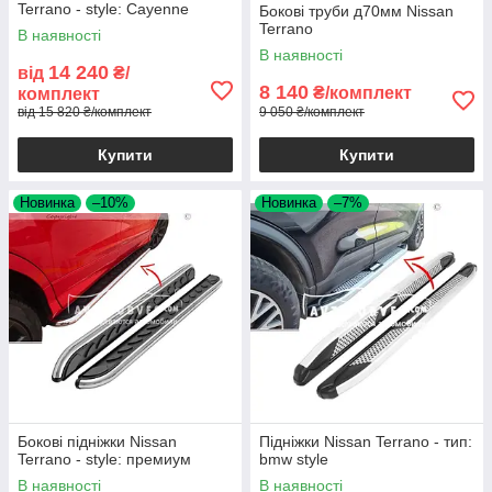
Terrano - style: Cayenne
Бокові труби д70мм Nissan
Terrano
В наявності
В наявності
14 240
від
₴/
8 140
₴/комплект
комплект
від 15 820 ₴/комплект
9 050 ₴/комплект
Купити
Купити
Новинка
–10%
Новинка
–7%
Бокові підніжки Nissan
Підніжки Nissan Terrano - тип:
Terrano - style: премиум
bmw style
В наявності
В наявності