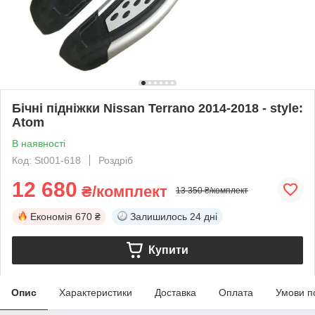
Бічні підніжки Nissan Terrano 2014-2018 - style:
Atom
В наявності
Код: St001-618
Роздріб
12 680
₴/комплект
13 350 ₴/комплект
Економія
670 ₴
Залишилось
24 дні
Купити
Опис
Характеристики
Доставка
Оплата
Умови п