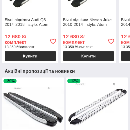
Бічні підніжки Audi Q3
Бічні підніжки Nissan Juke
Бічн
2014-2018 - style: Atom
2010-2014 - style: Atom
2014
12 680
12 680
12 
₴/
₴/
комплект
комплект
ком
13 350 ₴/комплект
13 350 ₴/комплект
13 35
Купити
Купити
Акційні пропозиції та новинки
–30%
–12%