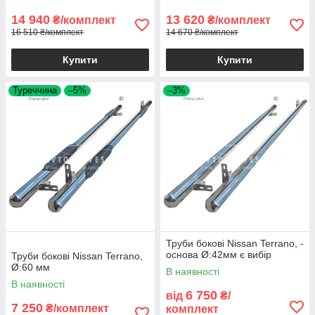
14 940
13 620
₴/комплект
₴/комплект
16 510 ₴/комплект
14 670 ₴/комплект
Купити
Купити
Туреччина
–5%
–3%
Труби бокові Nissan Terrano, -
основа Ø:42мм є вибір
Труби бокові Nissan Terrano,
Ø:60 мм
В наявності
В наявності
6 750
від
₴/
7 250
₴/комплект
комплект