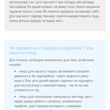
експлуатації так і для зручності при посадці або висадці
пассажіров.На даний момент на ринку існує безліч варіантів
підніжок багато з яких Ви можете підібрати на нашому сайті.
Для зручності підбору бокових порогів використовуйте будь
ласка фільтр підбору по марці авто.
Як правильно підібрати підніжки ? (на
наш погляд)
Для початку необхідно визначитися для яких цілей вони
потрібні:
- якщо для захисту порогу автомобіля (потрібно
дивитися в бік нержавійки) - варто звернути увагу
якщо у Вас діти даний варіант підніжок не підходить
для експлуатації в зимовий період - так як на них
утворюється лід.
- якщо для поліпшення зовнішнього вигляду авто -
підбір краще робити з сегменту алюмінієвого
профілю, дані підніжки володіють хорошими