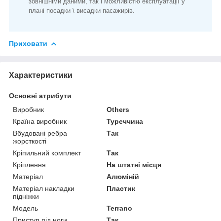
зовнішніми даними, так і можливістю експлуатації у
плані посадки \ висадки пасажирів.
Приховати
Характеристики
Основні атрибути
Виробник
Others
Країна виробник
Туреччина
Вбудовані ребра
Так
жорсткості
Кріпильний комплект
Так
Кріплення
На штатні місця
Матеріал
Алюміній
Матеріал накладки
Пластик
підніжки
Модель
Terrano
Приступ під ноги
Так