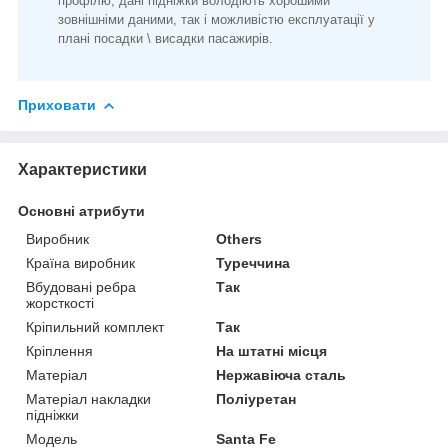
профілю, дані підніжки володіють хорошими
зовнішніми даними, так і можливістю експлуатації у
плані посадки \ висадки пасажирів.
Приховати
Характеристики
Основні атрибути
Виробник
Others
Країна виробник
Туреччина
Вбудовані ребра
Так
жорсткості
Кріпильний комплект
Так
Кріплення
На штатні місця
Матеріал
Нержавіюча сталь
Матеріал накладки
Поліуретан
підніжки
Модель
Santa Fe