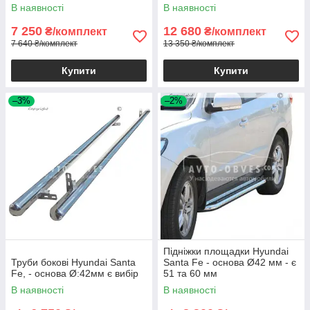
В наявності
В наявності
7 250
12 680
₴/комплект
₴/комплект
7 640 ₴/комплект
13 350 ₴/комплект
Купити
Купити
–3%
–2%
Підніжки площадки Hyundai
Труби бокові Hyundai Santa
Santa Fe - основа Ø42 мм - є
Fe, - основа Ø:42мм є вибір
51 та 60 мм
В наявності
В наявності