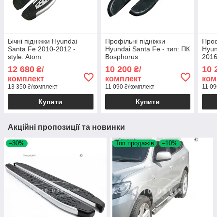
Бічні підніжки Hyundai
Профільні підніжки
Проф
Santa Fe 2010-2012 -
Hyundai Santa Fe - тип: ПК
Hyun
style: Atom
Bosphorus
2016
12 680
10 200
10 
₴/
₴/
комплект
комплект
ком
13 350 ₴/комплект
11 090 ₴/комплект
11 09
Купити
Купити
Акційні пропозиції та новинки
–30%
Топ продажів
–10%