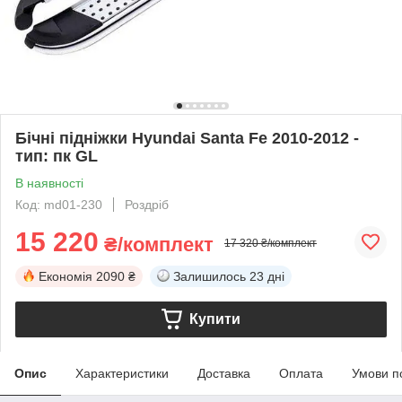
Бічні підніжки Hyundai Santa Fe 2010-2012 -
тип: пк GL
В наявності
Код: md01-230
Роздріб
15 220
₴/комплект
17 320 ₴/комплект
Економія
2090 ₴
Залишилось
23 дні
Купити
Опис
Характеристики
Доставка
Оплата
Умови п