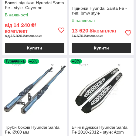
Бокові підніжки Hyundai Santa
Fe - style: Cayenne
Підніжки Hyundai Santa Fe -
тип: bmw style
В наявності
В наявності
14 240
від
₴/
13 620
₴/комплект
комплект
від 15 820 ₴/комплект
14 670 ₴/комплект
Купити
Купити
Туреччина
–5%
–5%
Труби бокові Hyundai Santa
Бічні підніжки Hyundai Santa
Fe, Ø:60 мм
Fe 2010-2012 - style: Atom