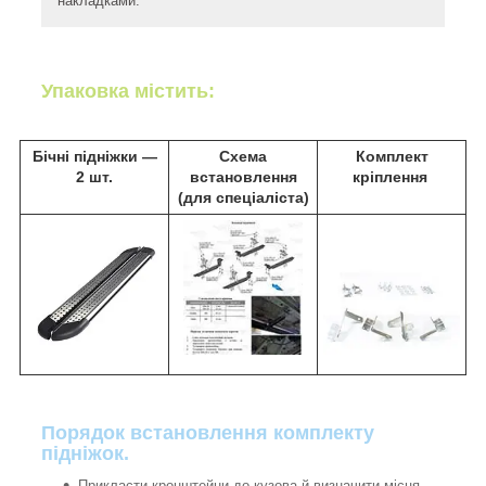
накладками.
Упаковка містить:
Бічні підніжки ―
Схема
Комплект
2 шт.
встановлення
кріплення
(для спеціаліста)
Порядок встановлення комплекту
підніжок.
Прикласти кронштейни до кузова й визначити місця