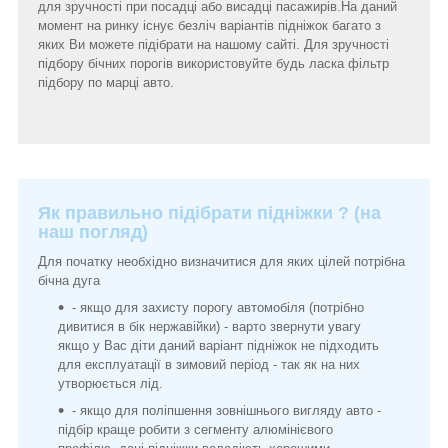
для зручності при посадці або висадці пасажирів.На даний
момент на ринку існує безліч варіантів підніжок багато з
яких Ви можете підібрати на нашому сайті. Для зручності
підбору бічних порогів використовуйте будь ласка фільтр
підбору по марці авто.
Як правильно підібрати підніжки ? (на
наш погляд)
Для початку необхідно визначитися для яких цілей потрібна
бічна дуга
- якщо для захисту порогу автомобіля (потрібно
дивитися в бік нержавійки) - варто звернути увагу
якщо у Вас діти даний варіант підніжок не підходить
для експлуатації в зимовий період - так як на них
утворюється лід.
- якщо для поліпшення зовнішнього вигляду авто -
підбір краще робити з сегменту алюмінієвого