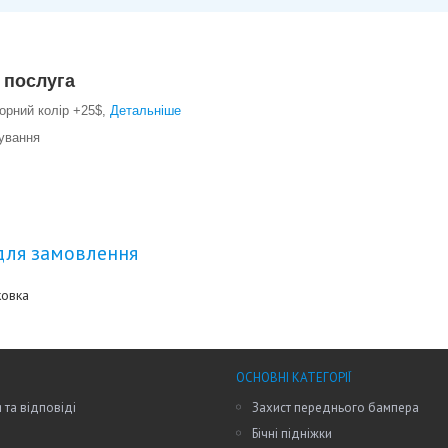
 послуга
орний колір +25$,
Детальніше
ування
для замовлення
ковка
ОСНОВНІ КАТЕГОРІЇ
 та відповіді
Захист переднього бампера
Бічні підніжки