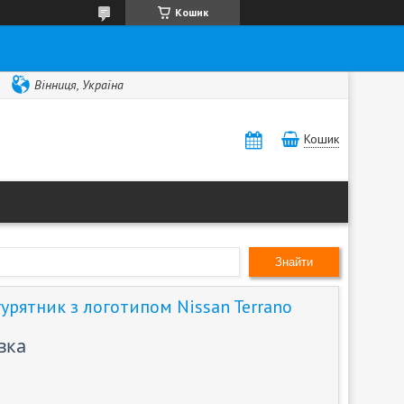
Кошик
Вінниця, Україна
Кошик
Знайти
урятник з логотипом Nissan Terrano
вка