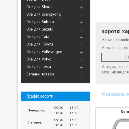
Все для Skoda
Все для Ssangyong
Все для Subaru
Все для Suzuki
Короткі ха
Все для Tata
Марка нержаві
Все для Toyota
Можливі наступн
Все для Volkswagen
5
Все для Volvo
Все для Tesla
Матеріал кронш
авто, місця дл
Загальні товари
Упаковка м
Графік роботи
09:30
13:00
Понеділок
Кен
18:30
13:30
09:30
13:00
Вівторок
18:30
13:30