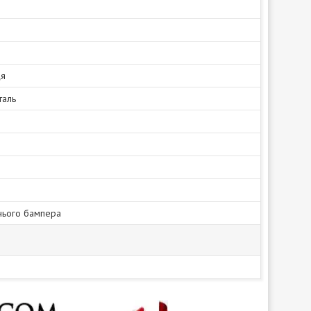
ця
таль
нього бампера