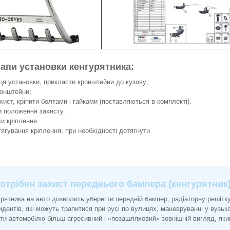
тапи установки кенгурятника:
сця установки, прикласти кронштейни до кузову;
ронштейни;
хист, кріпити болтами і гайками (поставляються в комплекті).
и положення захисту.
ки кріплення.
тягування кріплення, при необхідності дотягнути
отрібен захист переднього бампера (кенгурятник
рятника на авто дозволить уберегти передній бампер, радіаторну решітку 
дентів, які можуть трапитися при русі по вулицях, маневруванні у вузько
ти автомобілю більш агресивний і «позашляховий» зовнішній вигляд, яки