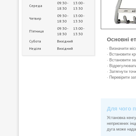
09:30
13:00
Середа
18:30
13:30
09:30
13:00
Четвер
18:30
13:30
09:30
13:00
Пʼятниця
18:30
13:30
Основні е
Субота
Вихідний
Неділя
Вихідний
· Визначити мі
· Встановити к
· Встановити за
· Відрегулюват
· Затягнути точ
· Перевірити за
Для чого п
Установка кенгу
неприємних інци
дуга може нада