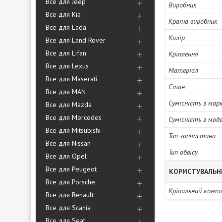
Все для Jeep
Виробник
Все для Kia
Країна виробник
Все для Lada
Колір
Все для Land Rover
Все для Lifan
Кріплення
Все для Lexus
Матеріал
Все для Maserati
Стан
Все для MAN
Сумісність з мар
Все для Mazda
Все для Mercedes
Сумісність з мод
Все для Mitsubishi
Тип запчастини
Все для Nissan
Тип обвісу
Все для Opel
Все для Peugeot
КОРИСТУВАЛЬН
Все для Porsche
Кріпильний комп
Все для Renault
Все для Scania
Все для Seat