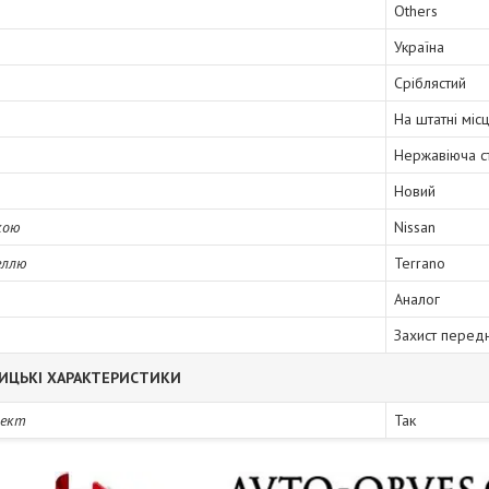
Others
Україна
Сріблястий
На штатні міс
Нержавіюча с
Новий
кою
Nissan
еллю
Terrano
Аналог
Захист перед
ИЦЬКІ ХАРАКТЕРИСТИКИ
лект
Так