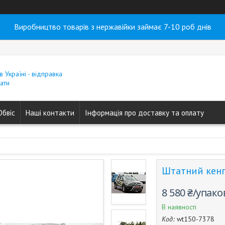
Виробництво товарів з нержавійки займає 7-10 роб днів
в Україні - відправка
ати
Обвіс
Наші контакти
Інформація про доставку та оплату
Штатний кенг
8 580 ₴/упако
В наявності
Код:
wt150-7378