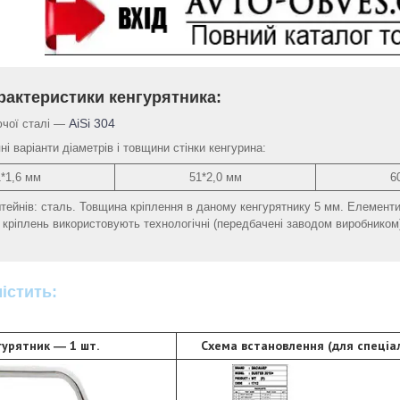
рактеристики кенгурятника:
AiSi 304
ючої сталі ―
і варіанти діаметрів і товщини стінки кенгурина:
1*1,6 мм
51*2,0 мм
6
тейнів: сталь. Товщина кріплення в даному кенгурятнику 5 мм. Елемент
я кріплень використовують технологічні (передбачені заводом виробником
істить:
гурятник ― 1 шт.
Схема встановлення (для спеціал