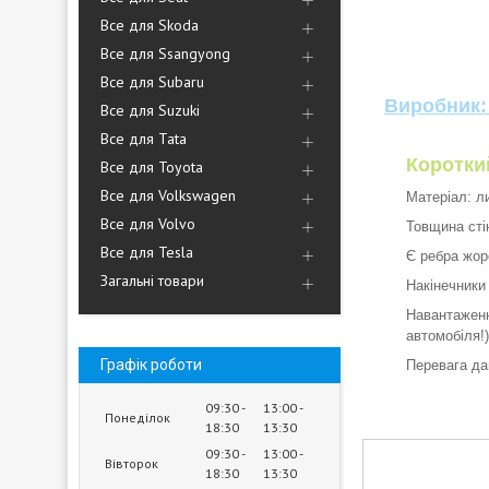
Все для Skoda
Все для Ssangyong
Все для Subaru
Виробник
Все для Suzuki
Все для Tata
Короткий
Все для Toyota
Все для Volkswagen
Матеріал: л
Все для Volvo
Товщина сті
Все для Tesla
Є ребра жор
Загальні товари
Накінечники 
Навантаженн
автомобіля!)
Графік роботи
Перевага дан
09:30
13:00
Понеділок
18:30
13:30
09:30
13:00
Вівторок
18:30
13:30