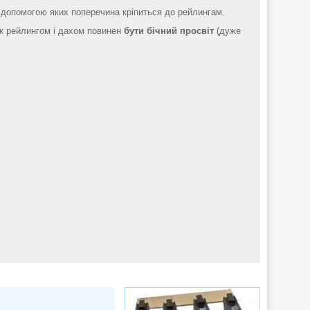
з допомогою яких поперечина кріпиться до рейлингам.
іж рейлингом і дахом повинен
бути бічний просвіт
(дуже