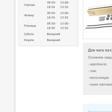
09:30
13:00
Середа
18:30
13:30
09:30
13:00
Четвер
18:30
13:30
09:30
13:00
Пʼятниця
18:30
13:30
Субота
Вихідний
Неділя
Вихідний
Для чого пот
Основним завда
- аеробоксів:
- лиж:
- велосипедів:
- інших вантажі