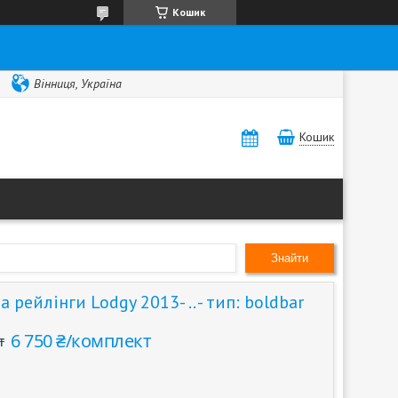
Кошик
Вінниця, Україна
Кошик
Знайти
рейлінги Lodgy 2013- .. - тип: boldbar
6 750 ₴/комплект
т