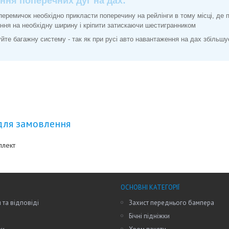
ння поперечних дуг на дах:
перемичок необхідно прикласти поперечину на рейлінги в тому місці, де 
ення на необхідну ширину і кріпити затискаючи шестигранником
йте багажну систему - так як при русі авто навантаження на дах збільшу
для замовлення
плект
ОСНОВНІ КАТЕГОРІЇ
 та відповіді
Захист переднього бампера
Бічні підніжки