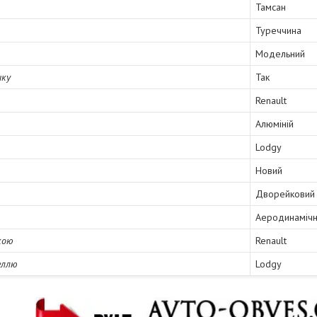
Тамсан
Туреччина
Модельний
ику
Так
Renault
Алюміній
Lodgy
Новий
Дворейковий
Аеродинамічн
кою
Renault
еллю
Lodgy