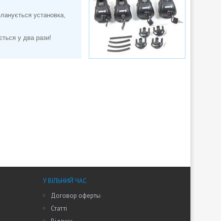
планується установка,
ється у два рази!
У ВІЛЬНИЙ ЧАС
Договор оферты
Статті