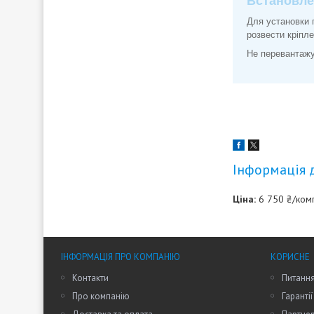
Встановле
Для установки 
розвести кріпл
Не перевантажу
Інформація 
Ціна:
6 750 ₴/ком
ІНФОРМАЦІЯ ПРО КОМПАНІЮ
КОРИСНЕ
Контакти
Питання
Про компанію
Гарантії