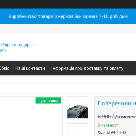
Виробництво товарів з нержавійки займає 7-10 роб днів
в Україні - відправка
ати
Обвіс
Наші контакти
Інформація про доставку та оплату
Туреччина
Поперечини на 
6 900 ₴/комплек
В наявності
Код:
bl940-242