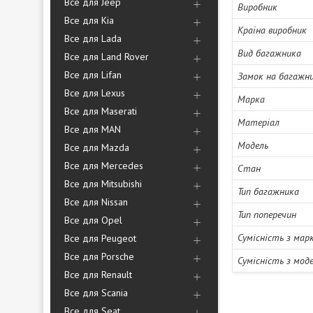
Все для Jeep
Виробник
Все для Kia
Країна виробник
Все для Lada
Вид багажника
Все для Land Rover
Все для Lifan
Замок на багажн
Все для Lexus
Марка
Все для Maserati
Матеріал
Все для MAN
Модель
Все для Mazda
Все для Mercedes
Стан
Все для Mitsubishi
Тип багажника
Все для Nissan
Тип поперечин
Все для Opel
Сумісність з мар
Все для Peugeot
Все для Porsche
Сумісність з мод
Все для Renault
Все для Scania
Все для Seat