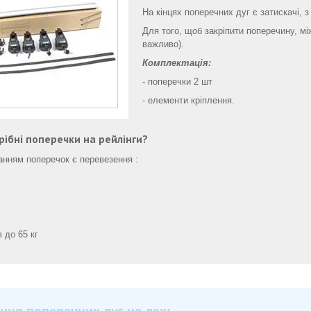
На кінцях поперечних дуг є затискачі, 
Для того, щоб закріпити поперечину, м
важливо).
Комплектація:
- поперечки 2 шт
- елементи кріплення.
рібні поперечки на рейлінги?
нням поперечок є перевезення :
в до 65 кг