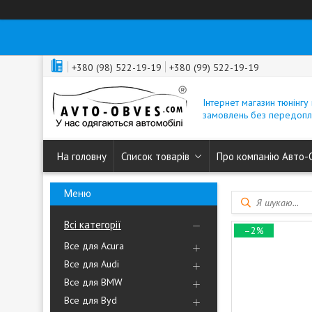
+380 (98) 522-19-19
+380 (99) 522-19-19
Інтернет магазин тюнінгу 
замовлень без передопл
На головну
Список товарів
Про компанію Авто-
Всі категорії
–2%
Все для Acura
Все для Audi
Все для BMW
Все для Byd