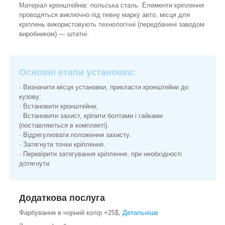
Матеріал кронштейнів: польська сталь. Елементи кріплення
проводяться виключно під певну марку авто, місця для
кріплень використовують технологічні (передбачені заводом
виробником) ― штатні.
Основні етапи установки:
· Визначити місця установки, прикласти кронштейни до
кузову;
· Встановити кронштейни;
· Встановити захист, кріпити болтами і гайками
(поставляються в комплекті).
· Відрегулювати положення захисту.
· Затягнути точки кріплення.
· Перевірити затягування кріплення, при необхідності
дотягнути
Додаткова послуга
Фарбування в чорний колір +25$,
Детальніше