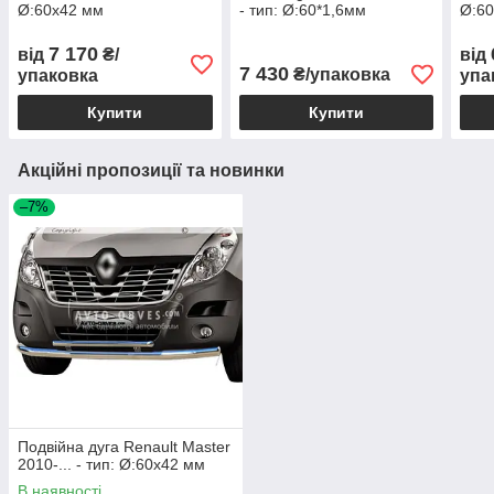
Ø:60х42 мм
- тип: Ø:60*1,6мм
Ø:60
7 170
від
₴/
від
7 430
₴/упаковка
упаковка
упа
Купити
Купити
Акційні пропозиції та новинки
–7%
Подвійна дуга Renault Master
2010-... - тип: Ø:60х42 мм
В наявності