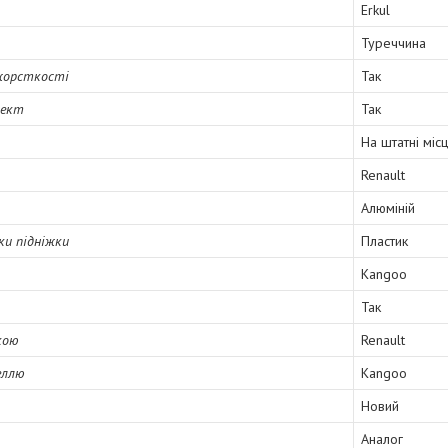
Erkul
Туреччина
 жорсткості
Так
лект
Так
На штатні міс
Renault
Алюміній
ки підніжки
Пластик
Kangoo
Так
кою
Renault
еллю
Kangoo
Новий
Аналог