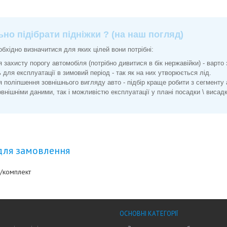
но підібрати підніжки ? (на наш погляд)
бхідно визначитися для яких цілей вони потрібні:
я захисту порогу автомобіля (потрібно дивитися в бік нержавійки) - варто
 для експлуатації в зимовий період - так як на них утворюється лід.
я поліпшення зовнішнього вигляду авто - підбір краще робити з сегменту
внішніми даними, так і можливістю експлуатації у плані посадки \ висад
для замовлення
/комплект
ОСНОВНІ КАТЕГОРІЇ