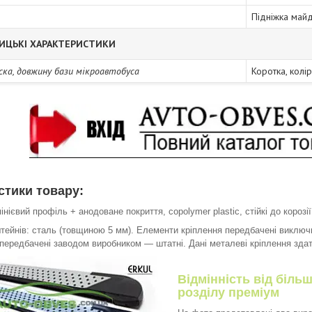
Підніжка май
ИЦЬКІ ХАРАКТЕРИСТИКИ
аска, довжину бази мікроавтобуса
Коротка, колі
стики товару:
інієвий профіль + анодоване покриття,
c
opolymer plastic,
стійкі до корозії
тейнів: сталь (товщиною 5 мм). Елементи кріплення передбачені виключн
 передбачені заводом виробником ― штатні. Дані металеві кріплення зда
Відмінність від біль
розділу преміум