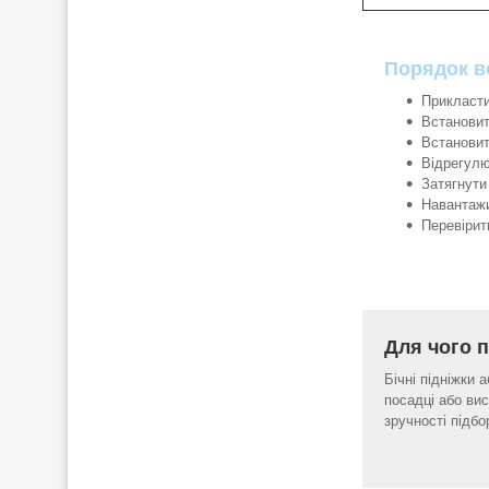
Порядок в
Прикласти
Встановит
Встановит
Відрегулю
Затягнути 
Навантажи
Перевірит
Для чого п
Бічні підніжки 
посадці або вис
зручності підбо