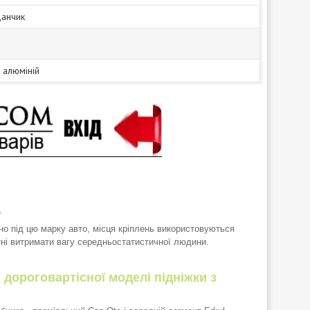
данчик
р алюміній
.
о під цю марку авто, місця кріплень використовуються
тні витримати вагу середньостатистичної людини.
ш дороговартісної моделі підніжки з