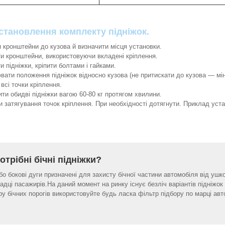
становлення комплекту підніжок.
 кронштейни до кузова й визначити місця установки.
и кронштейни, використовуючи вкладені кріплення.
и підніжки, кріпити болтами і гайками.
вати положення підніжок відносно кузова (не притискати до кузова ― мін
всі точки кріплення.
ти обидві підніжки вагою 60-80 кг протягом хвилини.
и затягування точок кріплення. При необхідності дотягнути. Приклад уст
отрібні бічні підніжки?
або бокові дуги призначені для захисту бічної частини автомобіля від ушк
адці пасажирів.На даний момент на ринку існує безліч варіантів підніжок
ру бічних порогів використовуйте будь ласка фільтр підбору по марці авт