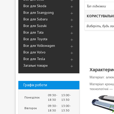
Все для Skoda
Тип підніжки
Все для Ssangyong
КОРИСТУВАЛЬН
Все для Subaru
Все для Suzuki
Виберіть, будь л
Все для Tata
Все для Toyota
Все для Volkswagen
Все для Volvo
Все для Tesla
Загальні товари
Характери
Матеріал: алюм
Матеріал кронш
Графік роботи
технологічні ―
09:30
13:00
Понеділок
18:30
13:30
09:30
13:00
Вівторок
18:30
13:30