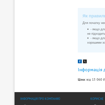
Як правиль
Для початку нео
- якщо дл
не підходить
- якщо дл
хорошими зо
Інформація 
Ціна:
від 13 060 ₴
ІНФОРМАЦІЯ ПРО КОМПАНІЮ
КОРИСНЕ