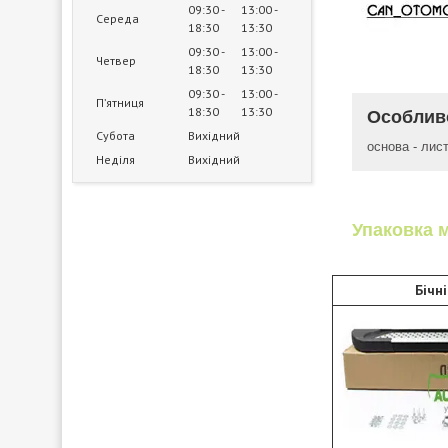
09:30
13:00
Середа
18:30
13:30
09:30
13:00
Четвер
18:30
13:30
09:30
13:00
Пʼятниця
18:30
13:30
Особливо
Субота
Вихідний
основа - лист
Неділя
Вихідний
Упаковка м
Бічн