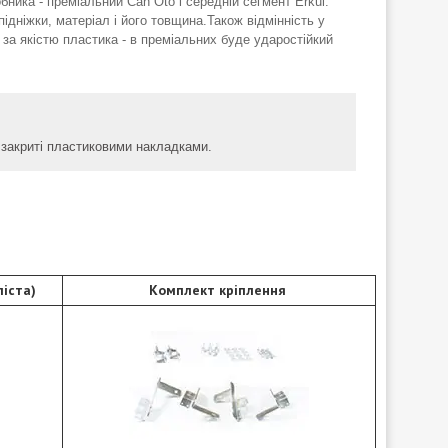
ника - преміальний Can Oto і середній сегмент Erkul.
підніжки, матеріал і його товщина.Також відмінність у
 за якістю пластика - в преміальних буде ударостійкий
аї закриті пластиковими накладками.
іста)
Комплект кріплення