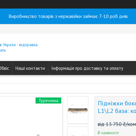
Виробництво товарів з нержавійки займає 7-10 роб днів
в Україні - відправка
ати
Обвіс
Наші контакти
Інформація про доставку та оплату
Туреччина
Підніжки боко
L1\L2 база: к
від 13 750 ₴/ко
В наявності