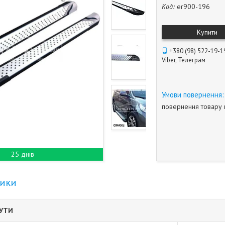
Код:
er900-196
Купити
+380 (98) 522-19-1
Viber, Телеграм
повернення товару 
25 днів
тики
БУТИ