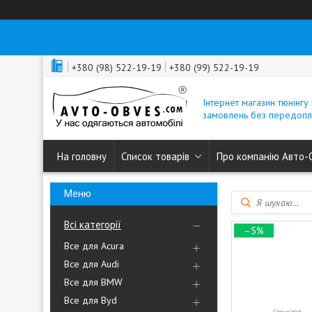
+380 (98) 522-19-19
+380 (99) 522-19-19
Інтернет магазин тюнінгу 
замовлень без передопл
На головну
Список товарів
Про компанію Авто-
Всі категорії
–5%
Все для Acura
Все для Audi
Все для BMW
Все для Byd