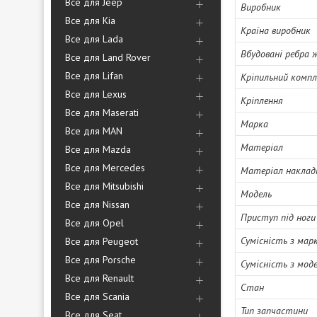
Все для Jeep
Виробник
Все для Kia
Країна виробник
Все для Lada
Вбудовані ребра
Все для Land Rover
Все для Lifan
Кріпильний комп
Все для Lexus
Кріплення
Все для Maserati
Марка
Все для MAN
Матеріал
Все для Mazda
Все для Mercedes
Матеріал наклад
Все для Mitsubishi
Модель
Все для Nissan
Приступ під ноги
Все для Opel
Сумісність з мар
Все для Peugeot
Все для Porsche
Сумісність з мод
Все для Renault
Стан
Все для Scania
Тип запчастини
Все для Seat