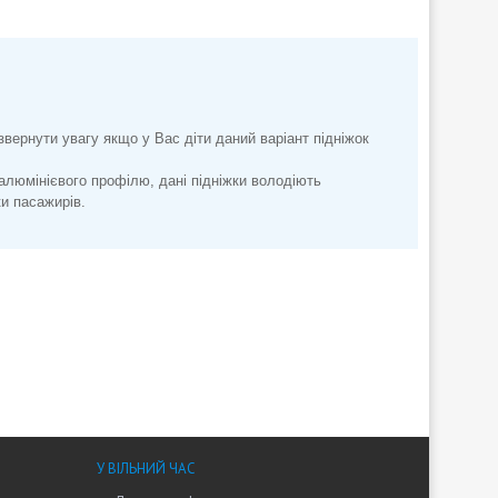
 звернути увагу якщо у Вас діти даний варіант підніжок
 алюмінієвого профілю, дані підніжки володіють
ки пасажирів.
У ВІЛЬНИЙ ЧАС