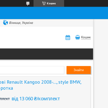
Кошик
Вінниця, Україна
Кошик
Знайти
ві Renault Kangoo 2008-..., style BMW,
оротка
від 13 060 ₴/комплект
мплект