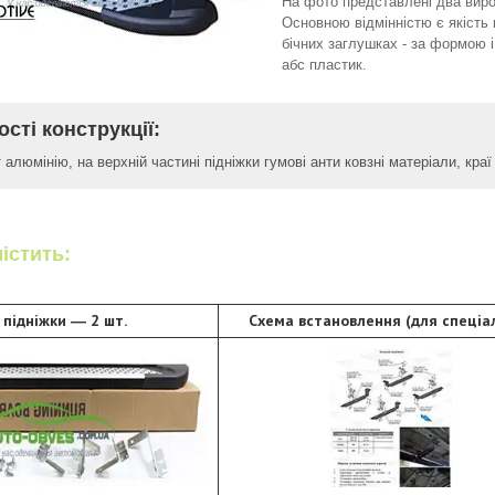
На фото представлені два вироб
Основною відмінністю є якість 
бічних заглушках - за формою і
абс пластик.
сті конструкції:
 алюмінію, на верхній частині підніжки гумові анти ковзні матеріали, кр
істить:
і підніжки ― 2 шт.
Схема встановлення (для спеціал