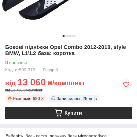
Бокові підніжки Opel Combo 2012-2018, style
BMW, L1\L2 база: коротка
В наявності
Код: er900-376
Роздріб
13 060
від
₴/комплект
від 13 750 ₴/комплект
Економія
690 ₴
Залишилось
25 днів
Купити
Виберіть, будь ласка, довжину бази мікроавтобуса