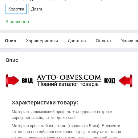
Коротка
Довга
В наявності
Опис
Характеристики
Доставка
Оплата
Умови п
Опис
Характеристики товару:
Матеріал: алюмінієвий профіль + анодоване покриття,
c
opolymer plastic,
стійкі до корозії.
Матеріал кронштейнів: сталь (товщиною 5 мм). Елементи
кріплення передбачені виключно під цю марку авто, місця
кріплень використовуються технологічні ― передбачені