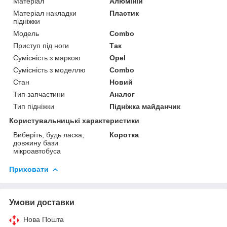
Матеріал
Алюміній
Матеріал накладки
Пластик
підніжки
Модель
Combo
Приступ під ноги
Так
Сумісність з маркою
Opel
Сумісність з моделлю
Combo
Стан
Новий
Тип запчастини
Аналог
Тип підніжки
Підніжка майданчик
Користувальницькі характеристики
Виберіть, будь ласка,
Коротка
довжину бази
мікроавтобуса
Приховати
Умови доставки
Нова Пошта