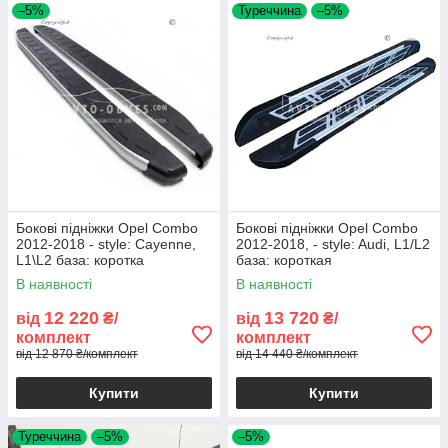
–5%
Туреччина
–5%
Бокові підніжки Opel Combo
Бокові підніжки Opel Combo
2012-2018 - style: Cayenne,
2012-2018, - style: Audi, L1/L2
L1\L2 база: коротка
база: короткая
В наявності
В наявності
12 220
13 720
від
₴/
від
₴/
комплект
комплект
від 12 870 ₴/комплект
від 14 440 ₴/комплект
Купити
Купити
Туреччина
–5%
–5%