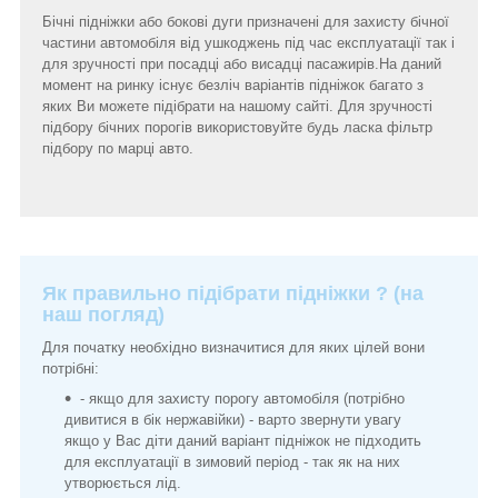
Бічні підніжки або бокові дуги призначені для захисту бічної
частини автомобіля від ушкоджень під час експлуатації так і
для зручності при посадці або висадці пасажирів.На даний
момент на ринку існує безліч варіантів підніжок багато з
яких Ви можете підібрати на нашому сайті. Для зручності
підбору бічних порогів використовуйте будь ласка фільтр
підбору по марці авто.
Як правильно підібрати підніжки ? (на
наш погляд)
Для початку необхідно визначитися для яких цілей вони
потрібні:
- якщо для захисту порогу автомобіля (потрібно
дивитися в бік нержавійки) - варто звернути увагу
якщо у Вас діти даний варіант підніжок не підходить
для експлуатації в зимовий період - так як на них
утворюється лід.