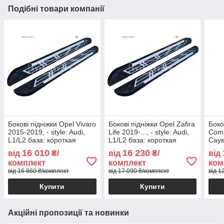
Подібні товари компанії
Бокові підніжки Opel Vivaro
Бокові підніжки Opel Zafira
Боко
2015-2019, - style: Audi,
Life 2019-..., - style: Audi,
Comb
L1/L2 база: короткая
L1/L2 база: короткая
Caye
коро
16 010
16 230
від
₴/
від
₴/
від
комплект
комплект
ком
від 16 860 ₴/комплект
від 17 090 ₴/комплект
від 1
Купити
Купити
Акційні пропозиції та новинки