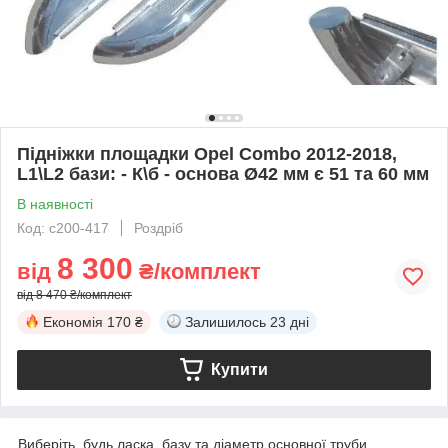
Підніжки площадки Opel Combo 2012-2018,
L1\L2 бази: - К\б - основа Ø42 мм є 51 та 60 мм
В наявності
Код: c200-417
Роздріб
8 300
від
₴/комплект
від 8 470 ₴/комплект
Економія
170 ₴
Залишилось
23 дні
Купити
Виберіть, будь ласка, базу та діаметр основної труби