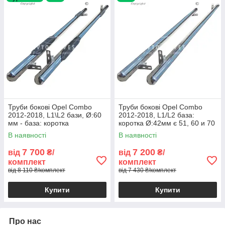
Труби бокові Opel Combo
Труби бокові Opel Combo
2012-2018, L1\L2 бази, Ø:60
2012-2018, L1/L2 база:
мм - база: коротка
коротка Ø:42мм є 51, 60 и 70
мм
В наявності
В наявності
7 700
7 200
від
₴/
від
₴/
комплект
комплект
від 8 110 ₴/комплект
від 7 430 ₴/комплект
Купити
Купити
Про нас