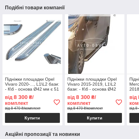
Подібні товари компанії
Підніжки площадки Opel
Підніжки площадки Opel
Підн
Vivaro 2020-..., L1\L2 бази:
Vivaro 2015-2019, L1\L2
Merc
- К\б - основа Ø42 мм є 51
бази: - К\б - основа Ø42
2018
та 60 мм
мм є 51 та 60 мм
осно
8 300
8 300
від
₴/
від
₴/
від
мм
комплект
комплект
ком
від 8 470 ₴/комплект
від 8 470 ₴/комплект
від 8
Купити
Купити
Акційні пропозиції та новинки