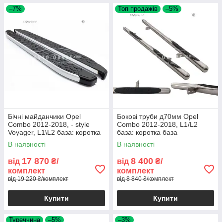
–7%
Топ продажів
–5%
Бічні майданчики Opel
Бокові труби д70мм Opel
Combo 2012-2018, - style
Combo 2012-2018, L1/L2
Voyager, L1\L2 база: коротка
база: коротка база
В наявності
В наявності
17 870
8 400
від
₴/
від
₴/
комплект
комплект
від 19 220 ₴/комплект
від 8 840 ₴/комплект
Купити
Купити
Туреччина
–5%
–3%