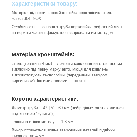
Характеристики товару:
Матеріал підніжки: корозійно стійка нержавіюча сталь ―
марка 304 INOX.
Особливості: ― основа з труби нержавійки, рифлений лист
на верхній частині фіксується зварювальним методом.
Матеріал кронштейнів:
сталь (товщина 4 мм). Елементи кріплення виготовляються
виключно під певну марку авто, місця для кріплень
використовують технологічні (передбачені заводом
виробником), іншими словами ― штатні.
Короткі характеристики:
Діаметр труби― 42 | 51 | 60 мм (вибір діаметра знаходиться
над кнопкою "купити"),
Товщина стінки металу ― 1,8 мм
Використовується шовне зварювання деталей підніжки
шириною до 4 мм.