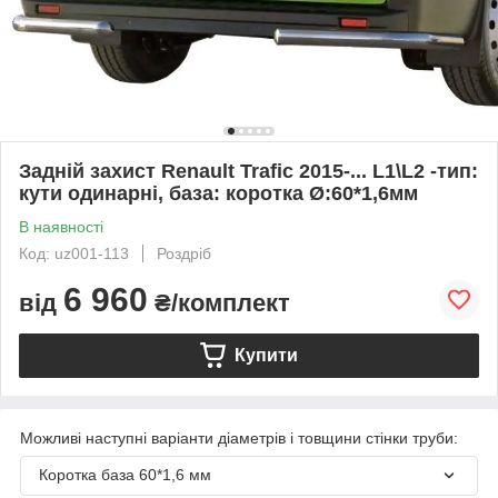
Задній захист Renault Trafic 2015-... L1\L2 -тип:
кути одинарні, база: коротка Ø:60*1,6мм
В наявності
Код: uz001-113
Роздріб
6 960
від
₴/комплект
Купити
Можливі наступні варіанти діаметрів і товщини стінки труби:
Коротка база 60*1,6 мм