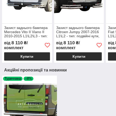
Захист заднього бампера
Захист заднього бампера
Захи
Mercedes Vito II Viano II
Citroen Jumpy 2007-2016
Fiat
2010-2015 L1\L2\L3 - тип:
L1\L2 - тип: подвійні кути,
L1\L
подвійні кути, база:
база: коротка Ø:60х1.6мм
база
8 110
8 110
від
₴/
від
₴/
від
коротка Ø:60х1.6мм
комплект
комплект
ком
Купити
Купити
Акційні пропозиції та новинки
Туреччина
–8%