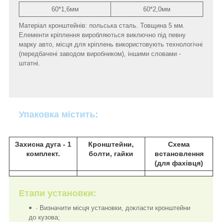
60*1,6мм
60*2,0мм
Матеріал кронштейнів: польська сталь. Товщина 5 мм.
Елементи кріплення виробляються виключно під певну
марку авто, місця для кріплень використовують технологічні
(передбачені заводом виробником), іншими словами -
штатні.
Упаковка містить:
Захисна дуга - 1
Кронштейни,
Схема
комплект.
болти, гайки
встановлення
(для фахівця)
Етапи установки:
·
Визначити місця установки, докласти кронштейни
до кузова;