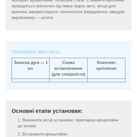
Матеріал кронштейнів: польська сталь. Елементи кріплення
проводяться виключно під певну марку авто, місця для
кріплень використовують технологічні (передбачені заводом
виробником) ― штатні.
Упаковка містить:
Захисна дуга ― 1
Схема
Комплект
шт.
встановлення
кріплення
(для спеціаліста)
Основні етапи установки:
Визначити місця установки, приклавши кронштейни
до кузова
Встановити кронштейни;