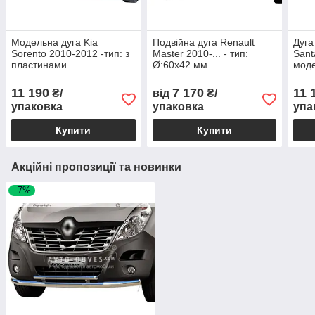
Модельна дуга Kia
Подвійна дуга Renault
Дуга
Sorento 2010-2012 -тип: з
Master 2010-... - тип:
Sant
пластинами
Ø:60х42 мм
моде
11 190
7 170
11 
₴/
від
₴/
упаковка
упаковка
упа
Купити
Купити
Акційні пропозиції та новинки
–7%