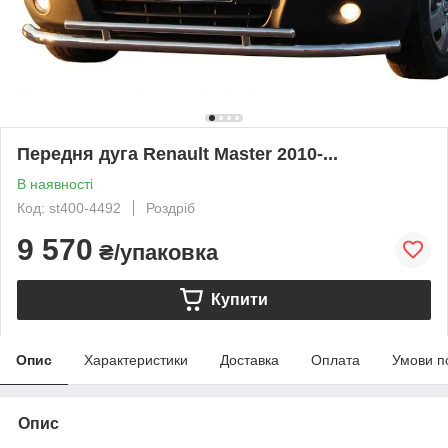
Передня дуга Renault Master 2010-...
В наявності
Код: st400-4492
Роздріб
9 570
₴/упаковка
Купити
Опис
Характеристики
Доставка
Оплата
Умови п
Опис