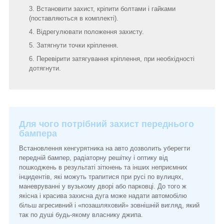
Встановити захист, кріпити болтами і гайками
(поставляються в комплекті).
Відрегулювати положення захисту.
Затягнути точки кріплення.
Перевірити затягування кріплення, при необхідності
дотягнути.
Для чого потрібний захист переднього
бампера
Встановлення кенгурятника на авто дозволить уберегти
передній бампер, радіаторну решітку і оптику від
пошкоджень в результаті зіткнень та інших неприємних
інцидентів, які можуть трапитися при русі по вулицях,
маневруванні у вузькому дворі або парковці. До того ж
якісна і красива захисна дуга може надати автомобілю
більш агресивний і «позашляховий» зовнішній вигляд, який
так по душі будь-якому власнику джипа.