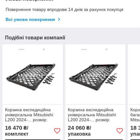
Повернення товару впродовж 14 днів за рахунок покупця
Всі умови повернення
Подібні товари компанії
Корзина експедиційна
Корзина експедиційна
Корз
універсальна Mitsubishi
універсальна Mitsubishi
бага
L200 2024-... розмір:
L200 2024-... розмір:
Mits
120*100 см
120*140 см
109 
16 470
24 060
18 
₴/
₴/
комплект
упаковка
упа